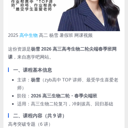
2025
高中生物
高二 杨雪 暑假班 网课视频
这份资源是
杨雪 2026 高三高考生物二轮尖端春季班网
课
，来自惠学吧网站。
一、课程基本信息
主讲：
杨雪
（zyb高中 TOP 讲师、最受学生喜爱老
师）
阶段：
2026 高三生物二轮・春季尖端班
适用：高三生物二轮复习，冲刺拔高、回归基础
二、课程内容（共 9 讲）
高考突破专题（6 讲）