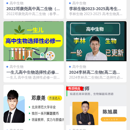
高中生物
高中生物
2022邓康尧高中高二生物（春
李林生物2023-2025高考生物
季系统班）网课视频
真题分类全刷基础1000题+答
2022邓康尧高中高二生物（春季系
李林生物 2023-2025 高考生物真题
案详解+笔记（完整版）
统班）网课视频 2022年，邓康尧老
分类全刷基础1000题+答案详解+笔
师精心打造...
记...
高中生物
高中生物
一生儿高中生物选择性必修一
2024李林高二生物(高二选择
视频
性必修三同步)网课视频
一生儿 高中生物 选择性必修一目
2024李林高二生物(高二选择性必修
录：├── 1人内环境与稳态│ ├──
三同步)网课视频 2024年，李林老
3-【知...
师倾心打...