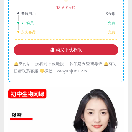
VIP折扣
普通用户:
9金币
VIP会员:
免费
永久会员:
免费
购买下载权限
🔔支付后，没看到下载链接 ，多半是没登陆导致 🔔有问
题请联系客服 💛微信：zaoyunjun1996