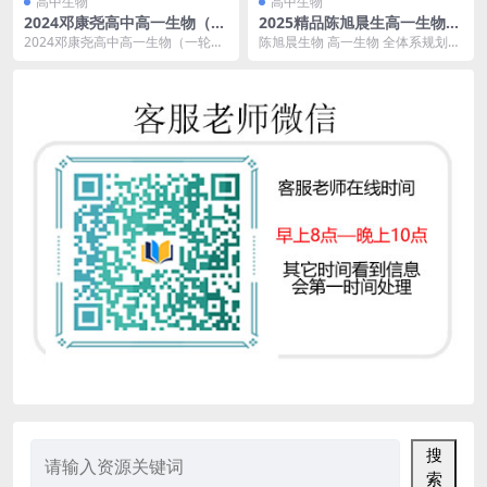
高中生物
高中生物
2024邓康尧高中高一生物（一
2025精品陈旭晨生高一生物
轮暑假班）网课视频
全体系规划学习卡·夏研(2期)
2024邓康尧高中高一生物（一轮暑
陈旭晨生物 高一生物 全体系规划学
网课视频
假班）网课视频 2024年，邓康尧老
习卡·夏研(2期)目录：1.1概论1.1.1
师的高中生...
...
搜
索