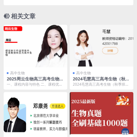
相关文章
高中生物
高中生物
2025周云生物高三高考生物二
2024毛慧高三高考生物（秋季
轮寒假班 网课视频
班）网课视频
一、课程内容与特色 二、课程优势
2024毛慧高三高考生物（秋季班）
2025高三高考生物 周云生物 二轮
网课视频 2024年，毛慧老师精心打
寒假班 目...
造的高三生...