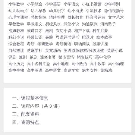
小学数学
小学综合
小学英语
小学语文
小红书运营
少年得到
幼儿动画片
幼儿早教
幼儿识字
幼小衔接
引流技术
微信视频号
心理学课程
恐怖惊悚
情绪管理
成长教育
抖音号运营
文学艺术
早教数学
早教语文
易经风水
武侠小说
沟通谈判
河南坠子
泡妞教程
演讲口才
潮剧
玄幻小说
相声下载
科学启蒙
科幻小说
科普知识
秦腔
粤语评书评书
纪录片
绘本故事
综合教程
考研
考研数学
考研英语
职场商战
股票讲座
自然拼读
芝麻学社
英文动画
英语原版教材/分级读物
英语小说
评剧
豫剧
越剧
通俗名著
都市言情
销售技巧
高中化学
高中历史
高中各科汇总
高中地理
高中政治
高中数学
高中物理
高中生物
高中英语
高中语文
高途学堂
魅力女性
黄梅戏
一、课程基本信息
二、课程内容（共 9 讲）
三、配套资料
四、资源特点