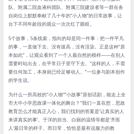
队、附属二院血液科团队、附属三院建设者等一群在各
自岗位上默默奉献了几十年的“小人物”的日常故事，让
台下不同年龄段的观众一次次红了眼眶。
5个故事，5条线索，指向的却是同一件事：把一件平凡
的事，一直做下去。没有拔高，没有渲染。正是这种“原
本如此”，让观众看到了一个人最自然的模样——在别人
需要时站出去，在平常日子里守下去。“这样的人，不需
要任何加工，本身就已经足够动人。”一位参与剧本创作
的学生说。
为什么一所高校的“小人物”“小故事”原创话剧，能走上全
市大中小学思政课一体化的舞台？“我们一直在想，思政
教育怎么才能真正入心，我们找到的答案是‘让真实的人
来讲真实的事’。于洋的担当、白丽的温情等都是‘齐医
人’最日常的样子。而日常，恰恰是最有说服力的教