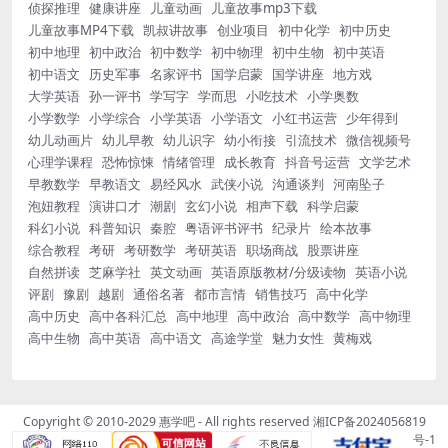
侦探推理
健康讲座
儿童动画
儿童故事mp3下载
儿童故事MP4下载
凯叔讲故事
创业项目
初中化学
初中历史
初中地理
初中政治
初中数学
初中物理
初中生物
初中英语
初中语文
历史军事
名家评书
国学启蒙
国学讲座
地方戏
大学英语
孙一评书
学写字
学而思
小吃技术
小学奥数
小学数学
小学综合
小学英语
小学语文
小红书运营
少年得到
幼儿动画片
幼儿早教
幼儿识字
幼小衔接
引流技术
微信视频号
心理学课程
恐怖惊悚
情绪管理
成长教育
抖音号运营
文学艺术
早教数学
早教语文
易经风水
武侠小说
沟通谈判
河南坠子
泡妞教程
演讲口才
潮剧
玄幻小说
相声下载
科学启蒙
科幻小说
科普知识
秦腔
粤语评书评书
纪录片
绘本故事
综合教程
考研
考研数学
考研英语
职场商战
股票讲座
自然拼读
芝麻学社
英文动画
英语原版教材/分级读物
英语小说
评剧
豫剧
越剧
通俗名著
都市言情
销售技巧
高中化学
高中历史
高中各科汇总
高中地理
高中政治
高中数学
高中物理
高中生物
高中英语
高中语文
高途学堂
魅力女性
黄梅戏
Copyright © 2010-2029
惠学吧
- All rights reserved
湘ICP备2024056819
号-1