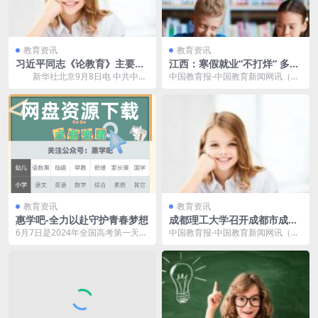
教育资讯
教育资讯
习近平同志《论教育》主要篇
江西：寒假就业“不打烊” 多措
目介绍
促进高校毕业生就业
新华社北京9月8日电 中共中央
中国教育报-中国教育新闻网讯（记
党史和文献研究院编辑的习近平同
者 甘甜）近日，记者从江西省教育
志《论教育》一书...
厅获悉，在刚过去...
教育资讯
教育资讯
惠学吧-全力以赴守护青春梦想
成都理工大学召开成都市成华
区大中小学思想政治教育一体
6月7日是2024年全国高考第一天，
中国教育报-中国教育新闻网讯（记
化建设推进会
1342万名考生奔赴考场积极应考，
者 陈朝和）近日，成都市成华区大
社会各界全...
中小学思想政治教...