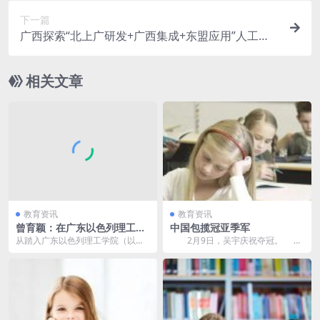
下一篇
广西探索“北上广研发+广西集成+东盟应用”人工智
能教育应用差异化发展路径——巧做集成大文章
相关文章
教育资讯
教育资讯
曾育颖：在广东以色列理工学
中国包揽冠亚季军
院的沃土深耕绿色科研
从踏入广东以色列理工学院（以下
2月9日，吴宇庆祝夺冠。
简称“广以”）校园的那一刻起，作为
当日，在哈尔滨举行的第九届亚冬
“广以一期”的学...
会速度滑冰男子5...