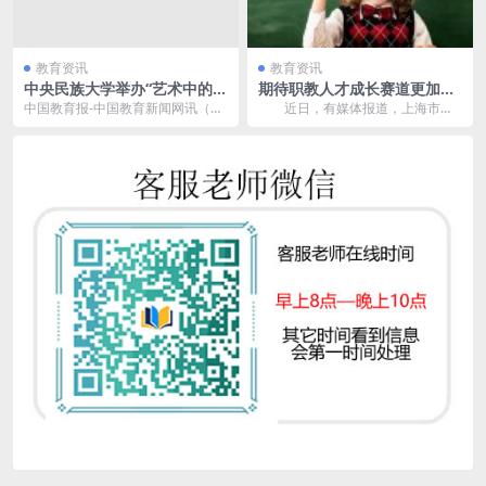
教育资讯
教育资讯
中央民族大学举办“艺术中的大
期待职教人才成长赛道更加宽
思政课”暨美术学院毕业季服装
广
中国教育报-中国教育新闻网讯（记
近日，有媒体报道，上海市教
设计展
者 梁丹）近日，和合乘物——中央
委同意2025年增设上海信息技术学
民族大学“艺术中...
校、上海工商职业...