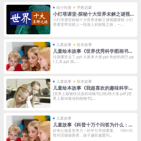
幼小衔接
早教启蒙
小灯塔课堂-探秘十大世界未解之谜视频
课程
小灯塔课堂探秘十大世界未解之谜视频课程 小灯
塔课堂带你踏上一段迷人的探险之旅，一...
儿童故事
绘本故事
儿童绘本故事《世界优秀科学图画书》
PPT 23本
垃圾哪里去了.ppt 大家来大便.ppt 奇妙的尾巴.pp
t 工具.ppt 我....
儿童故事
绘本故事
儿童绘本故事《我超喜欢的趣味科学
书》PDF免费（15册）
[世界上最愉快活泼的动物书].(韩)韩大奎.pdf [世
界上最绿最绿的植物书]....
儿童故事
儿童故事《科普十万个问答为什么：动
物真奇妙》MP3打包下载 艾斯妈妈讲
好奇心就是竞争力！科学引导很重要。 100+问
答对话循循善诱，孩子越听越爱问...
故事 151集