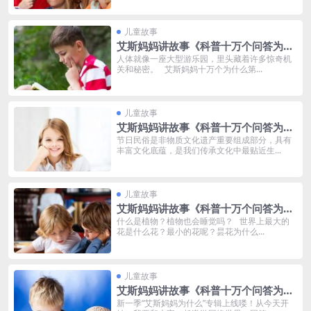
儿童故事
艾斯妈妈讲故事《科普十万个问答为什
么：人体真有趣》MP3打包下载 167集
人体就像一座大型游乐园，里头藏着许多惊奇机
关和秘密。 艾斯妈妈十万个为什么第...
儿童故事
艾斯妈妈讲故事《科普十万个问答为什
么：节日民俗真好玩》MP3打包下载 1
节日民俗是非物质文化遗产重要组成部分，具有
丰富文化底蕴，是我们传承文化中最贴近生...
02集
儿童故事
艾斯妈妈讲故事《科普十万个问答为什
么：植物真神奇》MP3打包下载 125集
什么是植物？植物也会睡觉吗？ 世界上最大的
花是什么花？最小的花呢？昙花为什么...
儿童故事
艾斯妈妈讲故事《科普十万个问答为什
么：网络世界真特别》MP3打包下载 6
新一季“艾斯妈妈为什么”专辑上线喽！从今天开