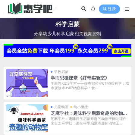
登录
科学启蒙
分享幼少儿科学启蒙相关视频资料
早教启蒙
学而思微课堂《好奇实验室》
学而思KIDS学堂——好奇实验室01 物质科学：咸
水变淡水.ts02物质科学：食...
儿童动画
幼小衔接
芝麻学社：趣味科学启蒙奇趣的动物王
国
芝麻学社：趣味科学启蒙奇趣的动物王国此课件
来自芝麻学社：趣味科学启蒙奇趣的动物王...