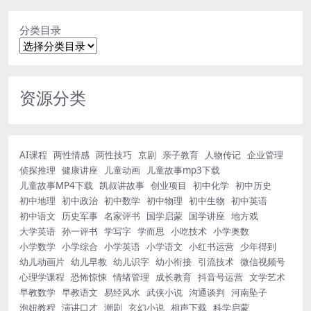
分类目录
资源分类
AI课程
两性情感
两性技巧
京剧
亲子教育
人物传记
企业管理
侦探推理
健康讲座
儿童动画
儿童故事mp3下载
儿童故事MP4下载
凯叔讲故事
创业项目
初中化学
初中历史
初中地理
初中政治
初中数学
初中物理
初中生物
初中英语
初中语文
历史军事
名家评书
国学启蒙
国学讲座
地方戏
大学英语
孙一评书
学写字
学而思
小吃技术
小学奥数
小学数学
小学综合
小学英语
小学语文
小红书运营
少年得到
幼儿动画片
幼儿早教
幼儿识字
幼小衔接
引流技术
微信视频号
心理学课程
恐怖惊悚
情绪管理
成长教育
抖音号运营
文学艺术
早教数学
早教语文
易经风水
武侠小说
沟通谈判
河南坠子
泡妞教程
演讲口才
潮剧
玄幻小说
相声下载
科学启蒙