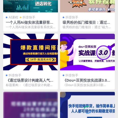
AI课程
抖音快手
抖音快手
一个人用Ai做实体流量获客系
吸男粉的低门槛项目：通过
统实战课
‘磁力聚星’ 软件实现用户增长
一个人用Ai做实体流量获客系统实
吸男粉的低门槛项目：通过 ‘磁力聚
和变现的教程
战课 课程内容目录： 1 AI运营导播
星’ 软件实现用户增长...
课 2平台...
抖音快手
抖音快手
《通过场景设计构建高人气直
《Dou+豆荚投放实战课3.0新
播频道》：打造万人数播直播
版》：提高流量精准度和质量
标题重构：《通过场景设计构建高
《Dou+豆荚投放实战课3.0新
间的实用指南
人气直播频道》：打造万人数播直
版》：提高流量精准度和质量 《do
播间的实用指南 《爆...
u+豆荚投放实...