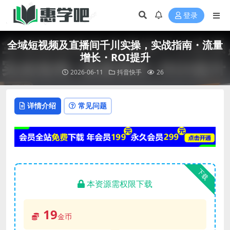
登录
全域短视频及直播间千川实操，实战指南・流量
增长・ROI提升
2026-06-11
抖音快手
26
详情介绍
常见问题
下载
本资源需权限下载
19
金币