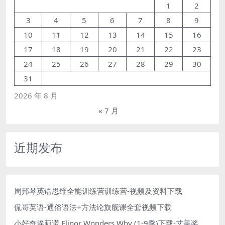
1
2
3
4
5
6
7
8
9
10
11
12
13
14
15
16
17
18
19
20
21
22
23
24
25
26
27
28
29
30
31
2026 年 8 月
« 7 月
近期发布
周邦琴英语思维全能训练营训练营-视频及资料下载
侃哥英语-通俗语法+方法论旗舰课全套视频下载
小好奇埃莉诺 Elinor Wonders Why (1-9季)下载-艾美奖