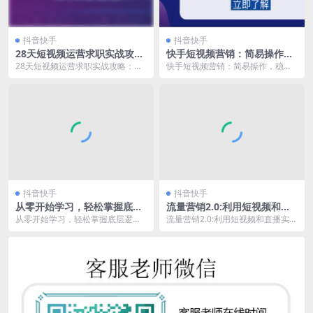
抖音快手
抖音快手
28天短视频运营求职实战攻
快手短视频营销：简易操作，
略：成功获取短视频工作机会
稳定持续的长期项目
28天短视频运营求职实战攻略：成
快手短视频营销：简易操作，稳定
功获取短视频工作机会 《短视频运
持续的长期项目 《快手短视频带
营求职实战》28...
货》不仅具有简洁直观...
抖音快手
抖音快手
从零开始学习，轻松掌握底层
流量营销2.0:利用短视频和直
逻辑，减少学习过程中的曲折
播实现低成本获客，构建高效
从零开始学习，轻松掌握底层逻
流量营销2.0:利用短视频和直播实现
——《随心推叠投课》
的流量营销体系
辑，减少学习过程中的曲折——
低成本获客，构建高效的流量营销
《随心推叠投课》 《随心...
体系 《流量营...