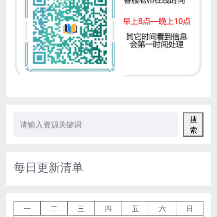
搜
索
每日更新清单
一
二
三
四
五
六
日