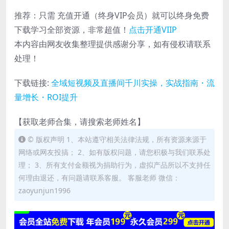
推荐：只需
充值开通（终身VIP会员）就可以
终身免费
下载
学习全部资源，非常超值！
点击开通VIIP
本内容由网友收集整理提供感谢分享，如有侵权请联系
处理！
下载链接:
全域短视频及直播间千川实操，实战指南・流
量增长・ROI提升
【获取老师合集，请搜索老师姓名】
© 版权声明 1、本站遵守相关法律法规，所有资源来源于
网络或网友投搞； 2、如有版权问题，请您积极与我们联系处
理； 3、所有支付金额视为捐助行为，虚拟产品所以不支持任
何理由退还，有问题请联系客服。 客服老师 微信：
zaoyunjun1996