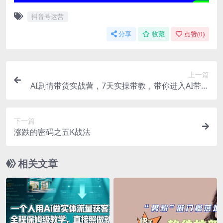
抖音号运营
分享
收藏
点赞(
0
)
上一篇
AI剧情带货实战营，7天实操带教，带你进入AI带货
2.0时代
下一篇
涨跌的密码之五K战法
相关文章