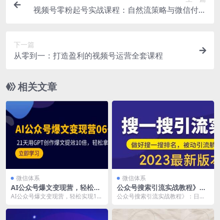
视频号零粉起号实战课程：自然流策略与微信付费
相结合
下一篇
从零到一：打造盈利的视频号运营全套课程
相关文章
微信体系
微信体系
AI公众号爆文变现营，轻松实
公众号搜索引流实战教程》：
现10w+的爆文产出
日均吸引200+
AI公众号爆文变现营，轻松实现10
公众号搜索引流实战教程》：日均
w+的爆文产出 《AI公众号爆文变现
吸引200+ 《公众号搜一搜引流实训
营》借助G...
课》以其独特魅...