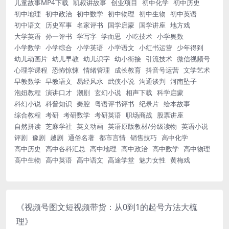
儿童故事MP4下载
凯叔讲故事
创业项目
初中化学
初中历史
初中地理
初中政治
初中数学
初中物理
初中生物
初中英语
初中语文
历史军事
名家评书
国学启蒙
国学讲座
地方戏
大学英语
孙一评书
学写字
学而思
小吃技术
小学奥数
小学数学
小学综合
小学英语
小学语文
小红书运营
少年得到
幼儿动画片
幼儿早教
幼儿识字
幼小衔接
引流技术
微信视频号
心理学课程
恐怖惊悚
情绪管理
成长教育
抖音号运营
文学艺术
早教数学
早教语文
易经风水
武侠小说
沟通谈判
河南坠子
泡妞教程
演讲口才
潮剧
玄幻小说
相声下载
科学启蒙
科幻小说
科普知识
秦腔
粤语评书评书
纪录片
绘本故事
综合教程
考研
考研数学
考研英语
职场商战
股票讲座
自然拼读
芝麻学社
英文动画
英语原版教材/分级读物
英语小说
评剧
豫剧
越剧
通俗名著
都市言情
销售技巧
高中化学
高中历史
高中各科汇总
高中地理
高中政治
高中数学
高中物理
高中生物
高中英语
高中语文
高途学堂
魅力女性
黄梅戏
《视频号图文短视频带货：从0到1的起号方法大梳
理》