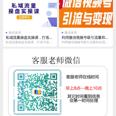
微信体系
微信体系
私域流量操盘实操课，打造可
利用微信视频号吸引流量和实
落地的私域引流策略到成交变
现盈利：多种创新盈利策略助
私域流量操盘实操课，打造可落地
利用微信视频号吸引流量和实现盈
现
你月入过万
的私域引流策略到成交变现 课程内
利：多种创新盈利策略助你月入过
容目录： 第一章:...
万 微信视频号引流与...