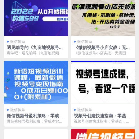
微信体系
微信体系
遇见喻导的《九亩地视频号课
《微信视频号小店实战：无需
程》：零基础教程，教您如何
囤货、不刷单的多种运营策
惠学吧：遇见喻导《九亩地视频号
《微信视频号小店实战：无需囤
搭建视频号
略》
课程》教你从0开始搭建视频号 培
货、不刷单的多种运营策略》 《微
训课程视频内容介绍...
信视频号小店无货源实...
微信体系
微信体系
微信视频号盈利策略：零成本
视频号创建快速指南：零基
实现日赚1000+
础，一课搞定
微信视频号盈利策略：零成本实现
视频号创建快速指南：零基础，一
日赚1000+ 最新微信视频号变现宝
课搞定 《视频号速成课》：从零起
典，轻松实现零...
步，轻松起号，仅此...