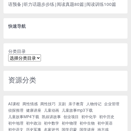
语预备|听力话题步步练|阅读真题80篇|阅读训练100篇
快速导航
分类目录
资源分类
AI课程
两性情感
两性技巧
京剧
亲子教育
人物传记
企业管理
侦探推理
健康讲座
儿童动画
儿童故事mp3下载
儿童故事MP4下载
凯叔讲故事
创业项目
初中化学
初中历史
初中地理
初中政治
初中数学
初中物理
初中生物
初中英语
初中语文
历史军事
名家评书
国学启蒙
国学讲座
地方戏