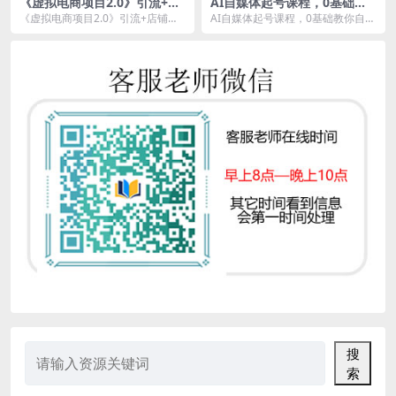
《虚拟电商项目2.0》引流+店
AI自媒体起号课程，0基础教
铺收益，付费暴利起店【已实
你自媒体实现商业变现
《虚拟电商项目2.0》引流+店铺收
AI自媒体起号课程，0基础教你自媒
战赚到钱】
益，付费暴利起店 课程内容目录：
体实现商业变现 课程内容目录： 1.
1 第一期复...
第一课：账...
搜
索