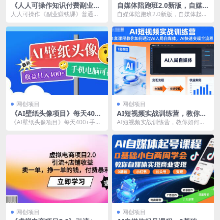
《人人可操作知识付费副业赚
自媒体陪跑班2.0新版，自媒体
钱课》
起号运营全流程
人人可操作《副业赚钱课》普通人
自媒体陪跑班2.0新版，自媒体起号
如何打造爆款课程，实现副业收入
运营全流程 课程内容目录： 1.流量
翻倍 《人人可操作知...
密码:情景...
网创项目
网创项目
《AI壁纸头像项目》每天400
AI短视频实战训练营，教你如
+手机电脑可操作【已实战赚
何通过AI入局自媒体，AI快速
《AI壁纸头像项目》每天400+手机
AI短视频实战训练营，教你如何通
到钱】
变现全流程
电脑可操作【已实战赚到钱】 《AI
过AI入局自媒体，AI快速变现全流
壁纸头像项...
程 课程内容目...
网创项目
网创项目