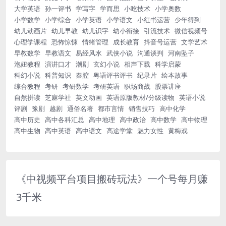
大学英语
孙一评书
学写字
学而思
小吃技术
小学奥数
小学数学
小学综合
小学英语
小学语文
小红书运营
少年得到
幼儿动画片
幼儿早教
幼儿识字
幼小衔接
引流技术
微信视频号
心理学课程
恐怖惊悚
情绪管理
成长教育
抖音号运营
文学艺术
早教数学
早教语文
易经风水
武侠小说
沟通谈判
河南坠子
泡妞教程
演讲口才
潮剧
玄幻小说
相声下载
科学启蒙
科幻小说
科普知识
秦腔
粤语评书评书
纪录片
绘本故事
综合教程
考研
考研数学
考研英语
职场商战
股票讲座
自然拼读
芝麻学社
英文动画
英语原版教材/分级读物
英语小说
评剧
豫剧
越剧
通俗名著
都市言情
销售技巧
高中化学
高中历史
高中各科汇总
高中地理
高中政治
高中数学
高中物理
高中生物
高中英语
高中语文
高途学堂
魅力女性
黄梅戏
《中视频平台项目搬砖玩法》一个号每月赚
3千米