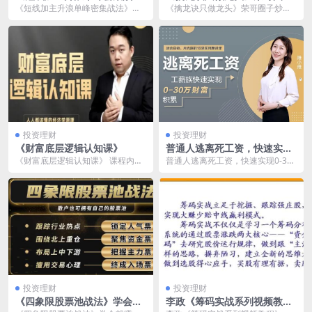
法》带配套视频+WORD文档
炒股视频课
《短线加主升浪单峰密集战法》带
《擒龙诀只做龙头》荣哥圈子炒股
配套视频+WORD文档 课程内容目
视频课 《擒龙诀只做龙头》——荣
录： 一、筹...
哥圈子炒股视频课，...
投资理财
投资理财
《财富底层逻辑认知课》
普通人逃离死工资，快速实现
0-30万财富积累
《财富底层逻辑认知课》 课程内容
普通人逃离死工资，快速实现0-30
目录： 001.第1课 【序言】运用经
万财富积累 普通人摆脱固定薪资束
济学思维，...
缚，轻松解锁0...
投资理财
投资理财
《四象限股票池战法》学会就
李政《筹码实战系列视频教