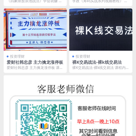
赚
程》
《四象限股票池战法》学会就赚 炒
李政《筹码实战系列视频教程》 课
股教程《四象限股票池战法》犹如
程内容目录： 筹码实战系列1之基
一把锋利的剑，指引...
础上 筹码实战系...
投资理财
投资理财
爱财社韩忠彦 主力擒龙涨停板
裸K交易战法-裸k线交易法
爱财社韩忠彦 主力擒龙涨停板 课程
裸K交易战法-裸k线交易法 课程内容
内容目录： 01 解密涨停板 02 潜龙
目录： 1、裸K交易法-频道介绍 2、
出海主...
裸K交...