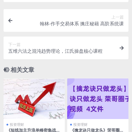
上一篇
翰林-作手交易体系 擒庄秘籍 高阶系统课
下一篇
五维六法之混沌趋势理论，江氏操盘核心课程
相关文章
投资理财
投资理财
《短线加主升浪单峰密集战
《擒龙诀只做龙头》荣哥圈子