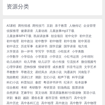
资源分类
AI课程
两性情感
两性技巧
京剧
亲子教育
人物传记
企业管理
侦探推理
健康讲座
儿童动画
儿童故事mp3下载
儿童故事MP4下载
凯叔讲故事
创业项目
初中化学
初中历史
初中地理
初中政治
初中数学
初中物理
初中生物
初中英语
初中语文
历史军事
名家评书
国学启蒙
国学讲座
地方戏
大学英语
孙一评书
学写字
学而思
小吃技术
小学奥数
小学数学
小学综合
小学英语
小学语文
小红书运营
少年得到
幼儿动画片
幼儿早教
幼儿识字
幼小衔接
引流技术
微信视频号
心理学课程
恐怖惊悚
情绪管理
成长教育
抖音号运营
文学艺术
早教数学
早教语文
易经风水
武侠小说
沟通谈判
河南坠子
泡妞教程
演讲口才
潮剧
玄幻小说
相声下载
科学启蒙
科幻小说
科普知识
秦腔
粤语评书评书
纪录片
绘本故事
综合教程
考研
考研数学
考研英语
职场商战
股票讲座
自然拼读
芝麻学社
英文动画
英语原版教材/分级读物
英语小说
评剧
豫剧
越剧
通俗名著
都市言情
销售技巧
高中化学
高中历史
高中各科汇总
高中地理
高中政治
高中数学
高中物理