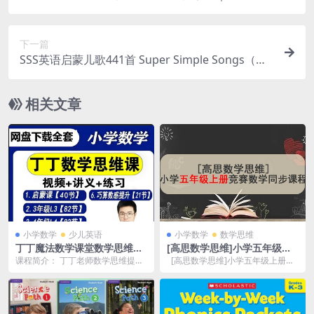
下一篇
SSS英语启蒙儿歌441首 Super Simple Songs（视
频+音频+歌词本，英文/中英文字幕）
相关文章
小学数学
少儿英语
小学数学
数学思维
丁丁魔法数学课堂数学思维视
[高思数学思维]小学五年级上
频课全套合集下载
册竞赛数学同步课程
课程简介： 丁丁老师数学思维提升
[高思数学思维]小学五年级上册竞
课，适合小学3-6年级同学，L3级-L
赛数学同步课程20节完整版 MP4视
6级，解决...
频如何提...