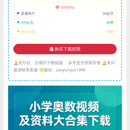
VIP折扣
普通用户:
39金币
VIP会员:
免费
永久会员:
免费
购买下载权限
🔔支付后，没看到下载链接 ，多半是没登陆导致 🔔有问
题请联系客服 💛微信：zaoyunjun1996