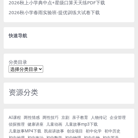
2026秋上小学典中点+星级口算天天练PDF下载
2026秋小学春雨实验班-提优训练大试卷下载
快速导航
分类目录
资源分类
AI课程
两性情感
两性技巧
京剧
亲子教育
人物传记
企业管理
侦探推理
健康讲座
儿童动画
儿童故事mp3下载
儿童故事MP4下载
凯叔讲故事
创业项目
初中化学
初中历史
初中地理
初中政治
初中数学
初中物理
初中生物
初中英语