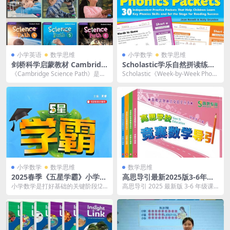
小学英语
数学思维
小学数学
数学思维
剑桥科学启蒙教材 Cambridg
Scholastic学乐自然拼读练习
e Science Path u音频+视频
册《Week-by-Week Phonic
《Cambridge Science Path》是剑
Scholastic《Week-by-Week Phoni
+电子书下载
s Packets》，循序渐进学习
桥大学出版社出品的一套科学启...
cs Packets》...
自然拼读 PDF
小学数学
数学思维
数学思维
2025春季《五星学霸》小学数
高思导引最新2025版3-6年级
学1-6册下册|北师版同步训练
课本+视频全套下载
小学数学是打好基础的关键阶段!20
高思导引 2025 最新版 3-6 年级课
+思维拔高
25新版《五星学霸》小学数学1-6下
本 + 视频全套资源分享页面，核心
册(北师大...
提供...