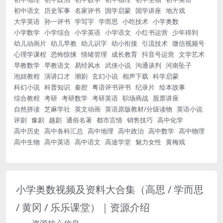
初中语文
历史军事
名家评书
国学启蒙
国学讲座
地方戏
大学英语
孙一评书
学写字
学而思
小吃技术
小学奥数
小学数学
小学综合
小学英语
小学语文
小红书运营
少年得到
幼儿动画片
幼儿早教
幼儿识字
幼小衔接
引流技术
微信视频号
心理学课程
恐怖惊悚
情绪管理
成长教育
抖音号运营
文学艺术
早教数学
早教语文
易经风水
武侠小说
沟通谈判
河南坠子
泡妞教程
演讲口才
潮剧
玄幻小说
相声下载
科学启蒙
科幻小说
科普知识
秦腔
粤语评书评书
纪录片
绘本故事
综合教程
考研
考研数学
考研英语
职场商战
股票讲座
自然拼读
芝麻学社
英文动画
英语原版教材/分级读物
英语小说
评剧
豫剧
越剧
通俗名著
都市言情
销售技巧
高中化学
高中历史
高中各科汇总
高中地理
高中政治
高中数学
高中物理
高中生物
高中英语
高中语文
高途学堂
魅力女性
黄梅戏
小学奥数视频及资料大合集（高思 / 学而思
/ 黄冈 / 乐乐课堂）｜资源介绍