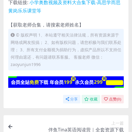
下载链接:
小学奥数视频及资料大合集下载-高思学而思
黄岗乐乐课堂等
【获取老师合集，请搜索老师姓名】
© 版权声明 1、本站遵守相关法律法规，所有资源来源于
网络或网友投搞； 2、如有版权问题，请您积极与我们联系处
理； 3、所有支付金额视为捐助行为，虚拟产品所以不支持任
何理由退还，有问题请联系客服。 客服老师 微信：
zaoyunjun1996
分享
收藏
点赞(
0
)
上一篇
伴鱼Tina英语阅读营｜全套资源下载