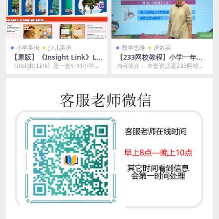
小学英语
少儿英语
数学思维
语数英
【原版】《Insight Link》L0-
【233网校教程】小学一年级
L6级别全套下载小学高年级至
数学上下册视频课程-许鲜老师
《Insight Link》是一套针对小学高
内容简介： 本套资源是233网校小
初中跨学科英语阅读系列教材
和李麒麟主讲共66集
年级至初中学生的跨学科英语阅读
学数学一年级的视频课程，共66
学生/教师书+练习册+音频等
系列教...
集，由许鲜老师和...