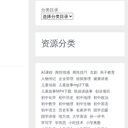
分类目录
资源分类
AI课程
两性情感
两性技巧
京剧
亲子教育
人物传记
企业管理
侦探推理
健康讲座
儿童动画
儿童故事mp3下载
儿童故事MP4下载
凯叔讲故事
创业项目
初中化学
初中历史
初中地理
初中政治
初中数学
初中物理
初中生物
初中英语
初中语文
历史军事
名家评书
国学启蒙
国学讲座
地方戏
大学英语
孙一评书
学写字
学而思
小吃技术
小学奥数