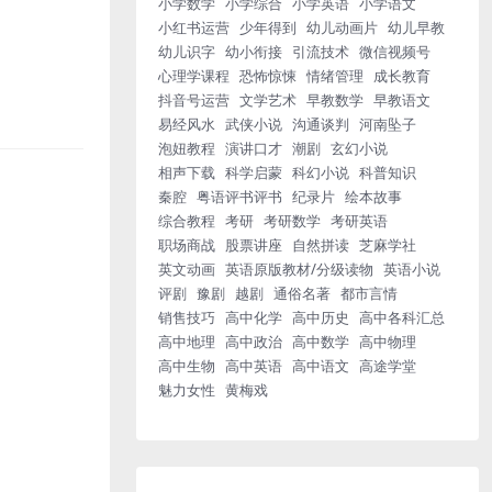
小学数学
小学综合
小学英语
小学语文
小红书运营
少年得到
幼儿动画片
幼儿早教
幼儿识字
幼小衔接
引流技术
微信视频号
心理学课程
恐怖惊悚
情绪管理
成长教育
抖音号运营
文学艺术
早教数学
早教语文
易经风水
武侠小说
沟通谈判
河南坠子
泡妞教程
演讲口才
潮剧
玄幻小说
相声下载
科学启蒙
科幻小说
科普知识
秦腔
粤语评书评书
纪录片
绘本故事
综合教程
考研
考研数学
考研英语
职场商战
股票讲座
自然拼读
芝麻学社
英文动画
英语原版教材/分级读物
英语小说
评剧
豫剧
越剧
通俗名著
都市言情
销售技巧
高中化学
高中历史
高中各科汇总
高中地理
高中政治
高中数学
高中物理
高中生物
高中英语
高中语文
高途学堂
魅力女性
黄梅戏