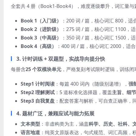
全套共 4 册（Book1-Book4），难度逐级攀升，词
Book 1（入门级）
：200 词 / 篇，核心词汇 80
Book 2（进阶级）
：275 词 / 篇，核心词汇 1100，
Book 3（中高级）
：350 词 / 篇，核心词汇 1500
Book 4（高级）
：400 词 / 篇，核心词汇 2000，适
3. 计时训练 + 双题型，实战导向提分快
每册含
25 个双模块单元
，严格复刻考试限时逻辑，训练闭
Step1 计时阅读
：每篇 400 词内（随级别递增），
强
Step2 理解测试
：5 道标准化选择题，覆盖
主旨、细
Step3 自我复盘
：配套答案与解析，可自查正确率，
4. 题材广泛，兼顾应试与能力拓展
文本类型
：非虚构类为主，涵盖
科学、历史、社科、
语言地道
：纯英文原版表达，句式规范、词汇高频，