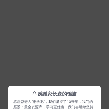
感谢家长送的锦旗
感谢您进入“惠学吧”，我们坚持了10来年，我们的
愿景：最全资源库，学习更优惠，我们会继续坚持