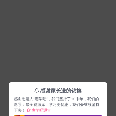
感谢家长送的锦旗
感谢您进入“惠学吧”，我们坚持了10来年，我们的
愿景：最全资源库，学习更优惠，我们会继续坚持
下去！
惠学吧通告