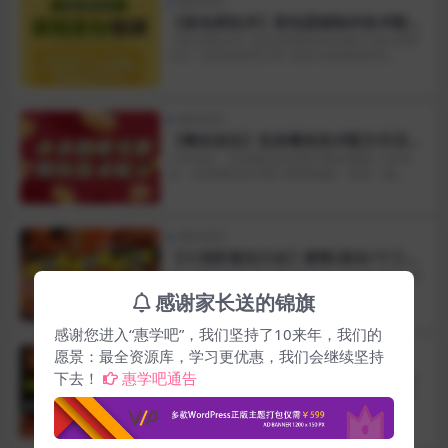
餐饮厨艺
【面包师技术】面包蛋糕制作技术配方
做法资料大全
【面包师技术】面包蛋糕制作技术配方做法资料
大全 【面包师的艺术】面包与蛋糕制作技...
餐饮厨艺
【餐饮创业】实体餐饮技术配方开店教
程视频
小本创业，实体餐饮技术配方教程视频 小本创
业，实体餐饮技术配方教程视频，犹如一盏...
餐饮厨艺
【小龙虾做法大全】麻辣/卤水/十三香/
蒜香小及龙隐小吃街教学视频
【小龙虾做法大全】麻 辣/卤水/十三香/蒜香小及
龙隐小吃街教学视频 【小龙虾烹饪...
感谢家长送的锦旗
感谢您进入“惠学吧”，我们坚持了10来年，我们的
餐饮厨艺
愿景：最全资源库，学习更优惠，我们会继续坚持
久久鸭脖+周黑鸭+精武鸭脖+绝味鸭脖
下去！
惠学吧通告
子配方制作视频教程
久久鸭脖+周黑鸭+精武鸭脖+绝味鸭脖子配方制
作视频教程 “探秘顶级鸭...