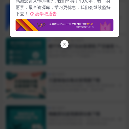
感谢您进入“惠学吧”，我们坚持了10来年，我们的
魅力提升
愿景：最全资源库，学习更优惠，我们会继续坚持
曲曲课程合集下载含金贵关系2.0
下去！
惠学吧通告
一、基础信息 二、完整课程清单（按原文提取并
排序） 三、资源亮点 四、适合人群 ...
中医健康
魅力提升
戴宁序颅骶疗法全套课程 产后修复 +
视力改善 + 睡眠调理合集下载
戴宁序 颅骶疗法全套课程资源介绍 资源内容：颅
骶筋膜平衡手法 + 产后修复 + ...
魅力提升
王蕊瑜伽合集全套视频下载
王蕊瑜伽合集全套视频｜资源介绍 资源名称：王
蕊瑜伽合集全套视频 内容：高清 MP...
魅力提升
魏巍普拉提视频课合集下载
魏巍普拉提视频课合集｜资源介绍 资源全称：魏
巍普拉提全套视频合集（美瘦直普拉提 ...