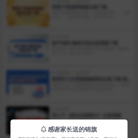
情感婚姻
泡妹锁男
黄栗子情感课视频合集下载
黄栗子情感课视频合集｜全套资源介绍 一、资源
总览 二、包含核心课程（全系列打包）...
泡妹锁男
杨平律师-撒娇宝典全套视频下载
资源全称：杨平律师撒娇宝典全套视频（撒娇智
慧 23 式 + 驭夫术 27 招 +...
情感婚姻
泡妹锁男
算爱研习社情感婚姻课程合集下载-魅力
职场情绪
算爱研习社｜情感婚姻全系列课程合集 — 资源介
绍 算爱研习社是由陆琪打造的女性情...
泡妹锁男
梵公子《搭讪后续聊天》全套视频
梵公子《搭讪后续聊天》是一套聚焦于两性交往
中搭讪后的聊天技巧及关系推进策略的课程...
感谢家长送的锦旗