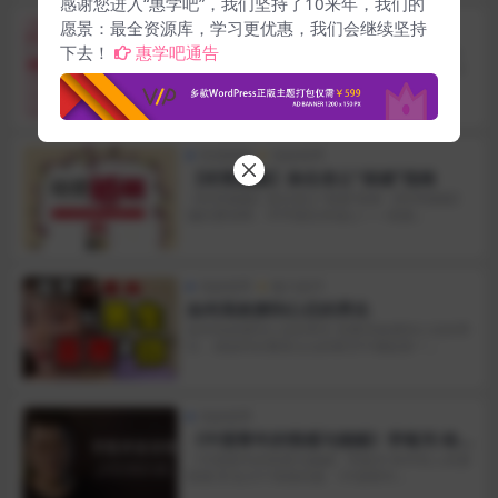
感谢您进入“惠学吧”，我们坚持了10来年，我们的
情感婚姻
泡妹锁男
愿景：最全资源库，学习更优惠，我们会继续坚持
9堂受益无穷的识男术，教你嫁对好老
下去！
惠学吧通告
公
9堂受益无穷的识男术，教你嫁对好老公 九堂识
男术，让你洞悉男人心，觅得良人共白头...
情感婚姻
泡妹锁男
【经营婚姻】拴住老公“保婚”指南
【经营婚姻】拴住老公“保婚”指南 【经营婚姻】
编织爱情网，牢牢锁住幸福心——保婚...
泡妹锁男
魅力提升
如何高效撩到心仪的男生
如何高效撩到心仪的男生 想要高效撩到心仪的男
生，就如同在繁星点点的夜空中捕捉那一...
泡妹锁男
《中国青年的情感与婚姻》李银河-给年
轻人的爱情课,常见23个情感话题
《中国青年的情感与婚姻》李银河-给年轻人的爱
情课,常见23个情感话题 《中国青年...