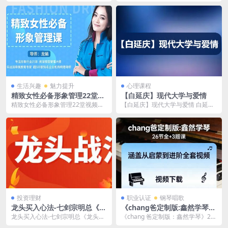
怎么跟女生约会 在七分学堂的《嫂
座 《极速吸引方程式》这一视频讲
子情商课》中，那位...
座，仿佛是一场知识...
生活兴趣
魅力提升
心理课程
精致女性必备形象管理22堂视
【白延庆】现代大学与爱情
频大课
精致女性必备形象管理22堂视频大
【白延庆】现代大学与爱情 白延
课 精致女性必备：形象管理22堂视
庆，一位风华正茂的现代大学生，
频盛宴，绽放你...
他的大学生活就像一幅...
投资理财
职业认证
钢琴唱歌
龙头买入心法-七剑宗明总《龙
《chang爸定制版:鑫然学琴》
头战法》三期
26节全+3赠课,涵盖从启蒙到
龙头买入心法-七剑宗明总《龙头战
《chang 爸定制版：鑫然学琴》26
进阶全套视频下载
法》三期 龙头买入心法——七剑宗
节全 + 3 赠课 文字介绍 《chan...