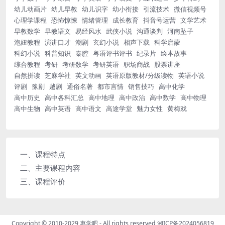
幼儿动画片
幼儿早教
幼儿识字
幼小衔接
引流技术
微信视频号
心理学课程
恐怖惊悚
情绪管理
成长教育
抖音号运营
文学艺术
早教数学
早教语文
易经风水
武侠小说
沟通谈判
河南坠子
泡妞教程
演讲口才
潮剧
玄幻小说
相声下载
科学启蒙
科幻小说
科普知识
秦腔
粤语评书评书
纪录片
绘本故事
综合教程
考研
考研数学
考研英语
职场商战
股票讲座
自然拼读
芝麻学社
英文动画
英语原版教材/分级读物
英语小说
评剧
豫剧
越剧
通俗名著
都市言情
销售技巧
高中化学
高中历史
高中各科汇总
高中地理
高中政治
高中数学
高中物理
高中生物
高中英语
高中语文
高途学堂
魅力女性
黄梅戏
一、课程特点
二、主要课程内容
三、课程评价
Copyright © 2010-2029
惠学吧
- All rights reserved
湘ICP备2024056819