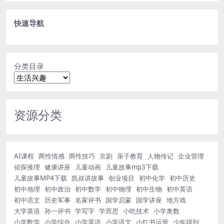
快速导航
分类目录
资源分类
AI课程
两性情感
两性技巧
京剧
亲子教育
人物传记
企业管理
侦探推理
健康讲座
儿童动画
儿童故事mp3下载
儿童故事MP4下载
凯叔讲故事
创业项目
初中化学
初中历史
初中地理
初中政治
初中数学
初中物理
初中生物
初中英语
初中语文
历史军事
名家评书
国学启蒙
国学讲座
地方戏
大学英语
孙一评书
学写字
学而思
小吃技术
小学奥数
小学数学
小学综合
小学英语
小学语文
小红书运营
少年得到