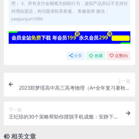
理； 3、所有支付金额视为捐助行为，虚拟产品所以不支持任
何理由退还，有问题请联系客服。 客服老师 微信：
zaoyunjun1996
分享
收藏
点赞(
0
)
上一篇
2023郑梦瑶高中高三高考物理（A+全年复习暑秋寒
春）网课视频
下一篇
王纪琼的30个策略帮助你摆脱手机成瘾：安静下
来，放下手机
相关文章