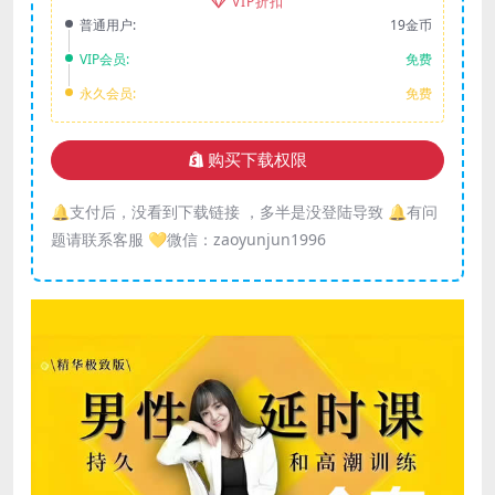
VIP折扣
普通用户:
19金币
VIP会员:
免费
永久会员:
免费
购买下载权限
🔔支付后，没看到下载链接 ，多半是没登陆导致 🔔有问
题请联系客服 💛微信：zaoyunjun1996