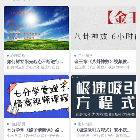
心理课程
易经国学
如何树立阳光心态不断进行自
金玉章《八卦神数》视频教学-
我激励获取成功
6小时能学会的占卜术
如何树立阳光心态不断进行自我激
金玉章《八卦神数》视频教学-6小
励获取成功 塑造阳光心态，不断自
时能学会的占卜术 金玉章老师的
我激励，是通往成功...
《八卦神数》视频教...
泡妹锁男
泡妹锁男
七分学堂《嫂子情商课》嫂子
《极速吸引方程式》安小妖视
教你怎么跟女生约会
频讲座
七分学堂《嫂子情商课》嫂子教你
《极速吸引方程式》安小妖视频讲