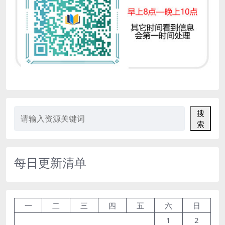
搜
索
每日更新清单
一
二
三
四
五
六
日
1
2