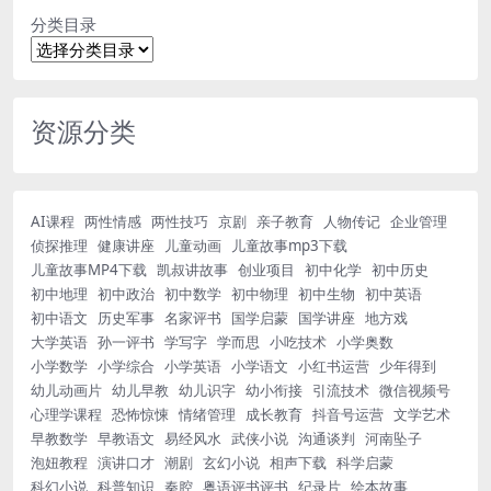
分类目录
资源分类
AI课程
两性情感
两性技巧
京剧
亲子教育
人物传记
企业管理
侦探推理
健康讲座
儿童动画
儿童故事mp3下载
儿童故事MP4下载
凯叔讲故事
创业项目
初中化学
初中历史
初中地理
初中政治
初中数学
初中物理
初中生物
初中英语
初中语文
历史军事
名家评书
国学启蒙
国学讲座
地方戏
大学英语
孙一评书
学写字
学而思
小吃技术
小学奥数
小学数学
小学综合
小学英语
小学语文
小红书运营
少年得到
幼儿动画片
幼儿早教
幼儿识字
幼小衔接
引流技术
微信视频号
心理学课程
恐怖惊悚
情绪管理
成长教育
抖音号运营
文学艺术
早教数学
早教语文
易经风水
武侠小说
沟通谈判
河南坠子
泡妞教程
演讲口才
潮剧
玄幻小说
相声下载
科学启蒙
科幻小说
科普知识
秦腔
粤语评书评书
纪录片
绘本故事