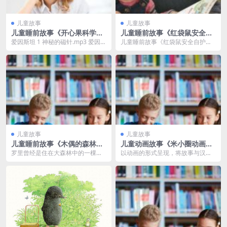
儿童故事
儿童故事
儿童睡前故事《开心果科学名
儿童睡前故事《红袋鼠安全自
人堂之爱因斯坦》MP3免费打
护金牌故事》MP3免费打包下
爱因斯坦 1 神秘的磁针.mp3 爱因斯
儿童睡前故事《红袋鼠安全自护金
包 19集
载 27集
坦 10 犹太人滚蛋.mp3 爱因斯坦 ...
牌故事》涉及60个安全主题，分身
体篇、户外篇、游戏...
儿童故事
儿童故事
儿童睡前故事《木偶的森林》
儿童动画故事《米小圈动画汉
MP3免费下载 18集 作者王一
字课》MP4免费打包
罗里曾经是住在大森林中的一棵枝
以动画的形式呈现，将故事与汉字
梅
繁叶茂的橡树，他跟一只会魔法的
知识巧妙融合，符合儿童的认知特
黑色白头翁学会了说话...
点和兴趣偏好，让孩子...