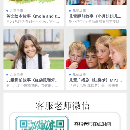
儿童故事
儿童故事
英文绘本故事《mole and th
儿童睡前故事《小月姐姐儿童
e baby bird》PPT免费
必听情商睡前故事》MP3免费
Mole从路边看到一只小鸟，它守在
0-7岁的宝宝是情商培养的重要阶
打包 1106集
鸟旁边，等了好久，但不见有鸟妈
段，此阶段不适合发展逻辑思维，
妈过来寻找，Mo...
会影响情商发展。本...
儿童故事
儿童故事
儿童睡前故事《红袋鼠和笨小
儿童广播剧《红楼梦》MP3网
象》MP3免费下载
盘 狮子老爸播音 303集
有一只笨小象懒懒的、馋馋的、脏
《狮子老爸·红楼梦》是一部由狮子
脏的，没事还总爱哭，老让红袋鼠
老爸创作的解读《红楼梦》的作
他们来照顾，忽然有一...
品。这部作品以独特的...