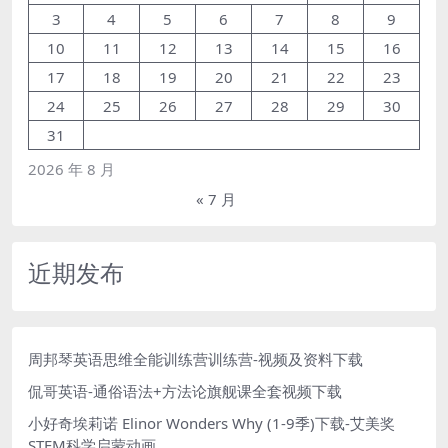
3
4
5
6
7
8
9
10
11
12
13
14
15
16
17
18
19
20
21
22
23
24
25
26
27
28
29
30
31
2026 年 8 月
« 7 月
近期发布
周邦琴英语思维全能训练营训练营-视频及资料下载
侃哥英语-通俗语法+方法论旗舰课全套视频下载
小好奇埃莉诺 Elinor Wonders Why (1-9季)下载-艾美奖
STEM科学启蒙动画