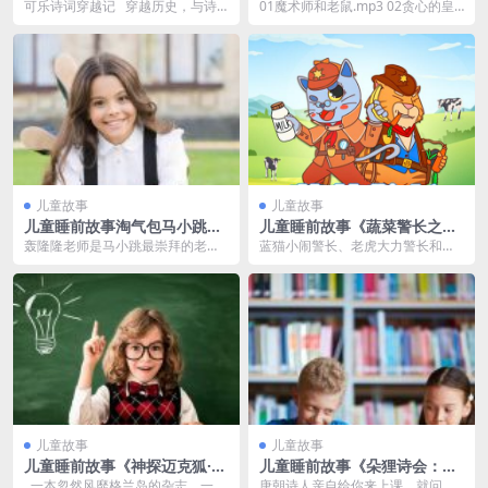
第三季第四季MP3免费打包
P3免费打包 62集
可乐诗词穿越记 穿越历史，与诗
01魔术师和老鼠.mp3 02贪心的皇
词名家相会 爆笑故事，快乐学诗
帝和公主.mp3 03月亮和姑娘.mp3
词 真听...
...
儿童故事
儿童故事
儿童睡前故事淘气包马小跳系
儿童睡前故事《蔬菜警长之牛
列《轰隆隆老师》MP3打包下
奶神探》MP3免费打包
轰隆隆老师是马小跳最崇拜的老
蓝猫小闹警长、老虎大力警长和三
载 10集
师，因为他会变魔术，他总是穿着
角龙小番茄，生活在充满蔬菜的世
有许多口袋的衣服，每个...
界——蔬菜镇。原本平...
儿童故事
儿童故事
儿童睡前故事《神探迈克狐·榜
儿童睡前故事《朵狸诗会：趣
单风云篇》MP3免费打包 多多
味唐诗课》MP3免费打包
一本忽然风靡格兰岛的杂志，一个
唐朝诗人亲自给你来上课，就问你