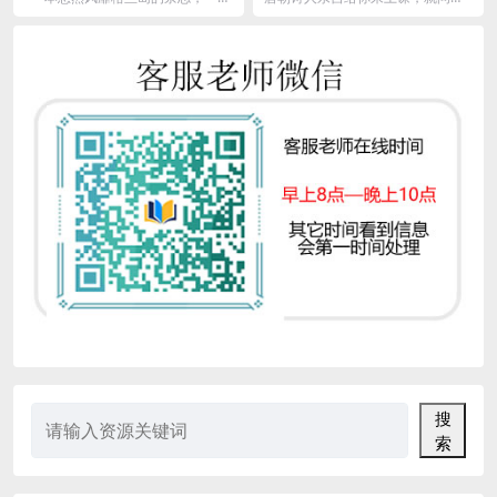
罗
串联着全世界所有侦探的榜单，一
意不意外？ 作者记不住？古诗看
位迈克狐亦敌亦友...
不懂？知识点枯燥...
搜
索