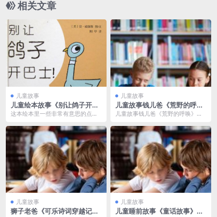
相关文章
儿童故事
儿童故事
儿童绘本故事《别让鸽子开巴
儿童故事钱儿爸《荒野的呼
士》PPT免费
唤》MP3免费打包 18集
这本绘本里一些非常有意思的点：
儿童故事钱儿爸《荒野的呼唤》讲
1.非常古典的配色和舞台运镜方
述巴克原是米勒法官家的一只爱
式，跟现在占据...
犬，经过了文明的教化，...
儿童故事
儿童故事
狮子老爸《可乐诗词穿越记》
儿童睡前故事《童话故事》M