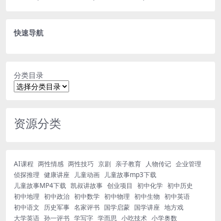
快速导航
分类目录
资源分类
AI课程
两性情感
两性技巧
京剧
亲子教育
人物传记
企业管理
侦探推理
健康讲座
儿童动画
儿童故事mp3下载
儿童故事MP4下载
凯叔讲故事
创业项目
初中化学
初中历史
初中地理
初中政治
初中数学
初中物理
初中生物
初中英语
初中语文
历史军事
名家评书
国学启蒙
国学讲座
地方戏
大学英语
孙一评书
学写字
学而思
小吃技术
小学奥数