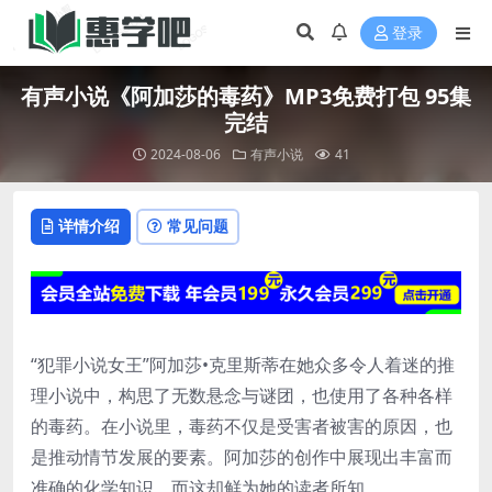
登录
有声小说《阿加莎的毒药》MP3免费打包 95集
完结
2024-08-06
有声小说
41
详情介绍
常见问题
“犯罪小说女王”阿加莎•克里斯蒂在她众多令人着迷的推
理小说中，构思了无数悬念与谜团，也使用了各种各样
的毒药。在小说里，毒药不仅是受害者被害的原因，也
是推动情节发展的要素。阿加莎的创作中展现出丰富而
准确的化学知识，而这却鲜为她的读者所知。