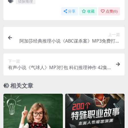
侦探推理
分享
收藏
点赞(
0
)
上一篇
阿加莎经典推理小说《ABC谋杀案》MP3免费打包
25集完结
下一篇
有声小说《气球人》MP3打包 科幻推理神作 42集
完结
相关文章