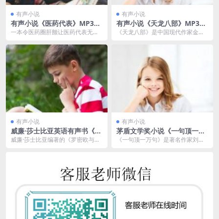
有声小说
有声小说
有声小说《医药代表》MP3免
有声小说《天龙八部》MP3免
费打包 艾宝良播音 33回全
费打包 256集全
一本令医药圈肝颤让医药代表无处
《天龙八部》是中国现代作家金庸
藏身的书！天价药从何而来？招标
创作的长篇武侠小说。这部小说从1
费、处方费、统方费…...
963年9月开始创...
有声小说
有声小说
威廉·莎士比亚英语有声书《罗
茅盾文学奖小说《一句顶一万
密欧与朱丽叶》MP3免费打包
句》MP3打包 刘震云 112集完
威廉·莎士比亚编著的《罗密欧与朱
《一句顶一万句》是著名作家刘震
5集
结
丽叶》中所出现的大量的抒情意象
云的扛鼎之作，也是刘震云迄今为
形式，是莎士比亚其...
止最成熟最大气的作品...