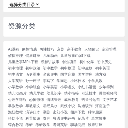
资源分类
AI课程
两性情感
两性技巧
京剧
亲子教育
人物传记
企业管理
侦探推理
健康讲座
儿童动画
儿童故事mp3下载
儿童故事MP4下载
凯叔讲故事
创业项目
初中化学
初中历史
初中地理
初中政治
初中数学
初中物理
初中生物
初中英语
初中语文
历史军事
名家评书
国学启蒙
国学讲座
地方戏
大学英语
孙一评书
学写字
学而思
小吃技术
小学奥数
小学数学
小学综合
小学英语
小学语文
小红书运营
少年得到
幼儿动画片
幼儿早教
幼儿识字
幼小衔接
引流技术
微信视频号
心理学课程
恐怖惊悚
情绪管理
成长教育
抖音号运营
文学艺术
早教数学
早教语文
易经风水
武侠小说
沟通谈判
河南坠子
泡妞教程
演讲口才
潮剧
玄幻小说
相声下载
科学启蒙
科幻小说
科普知识
秦腔
粤语评书评书
纪录片
绘本故事
综合教程
考研
考研数学
考研英语
职场商战
股票讲座