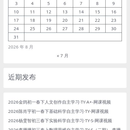
3
4
5
6
7
8
9
10
11
12
13
14
15
16
17
18
19
20
21
22
23
24
25
26
27
28
29
30
31
2026 年 8 月
« 7 月
近期发布
2026金鸽初一春下人文创作自主学习·TY·A+-网课视频
2026陈肖宇初一春下基础科学自主学习·TY-网课视频
2026杨雯智初三春下实验科学自主学习·TY·S-网课视频
2026李珊珊初三春上数理思维自主学习·TY·S（二期）-李珊