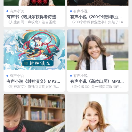
有声小说
有声小说
有声书《诺贝尔获得者诗选》
有声小说《200个特殊职业故
MP3免费打包 103集
事》MP3网盘 刑警狱警真实故
《人生如同一声叹息》选自圣经.m
《200个特殊职业故事》集结了14
事745集
p3 《凡事都是虚空》选自圣经.mp
个知乎高人气真实故事专栏，全方
3 《善人们...
位满足了听众的好...
有声小说
有声小说
有声小说《封神演义》MP3免
有声小说《高位出局》MP3免
费打包 200集全
费打包 周建龙播音 33集全
《封神演义》依托商灭周兴的历史
《高位出局》是一部探究股海内幕
背景，以武王伐纣为时空线索，内
的财经小说，用四篇看似独立又紧
容以篇幅巨大、幻想之...
密相关的短篇小说将庄...