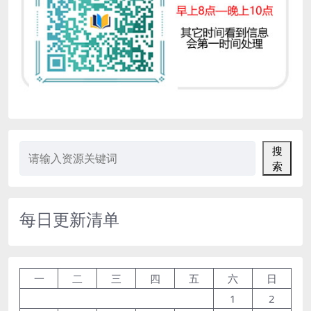
搜
索
每日更新清单
一
二
三
四
五
六
日
1
2