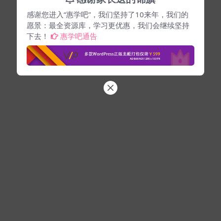
感谢您进入“惠学吧”，我们坚持了10来年，我们的
愿景：最全资源库，学习更优惠，我们会继续坚持
下去！
惠学吧通告