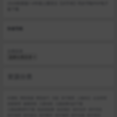
2026秋新版1-6年级上册语文【识字表】同步字帖PDF电子
版下载
快速导航
分类目录
资源分类
AI课程
两性情感
两性技巧
京剧
亲子教育
人物传记
企业管理
侦探推理
健康讲座
儿童动画
儿童故事mp3下载
儿童故事MP4下载
凯叔讲故事
创业项目
初中化学
初中历史
初中地理
初中政治
初中数学
初中物理
初中生物
初中英语