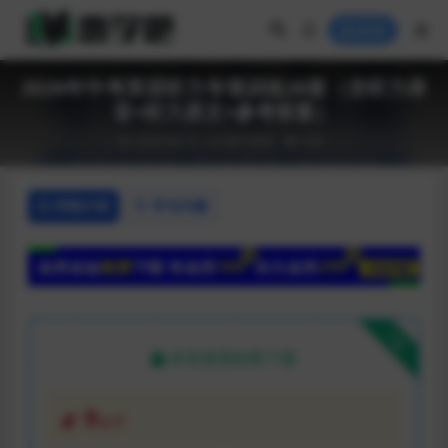
登录
2026年中考英语听力专项训练26套（含听力录
音+听力原文+参考答案）
2026-06-12
初中英语
109
详情介绍
常见问题
下载
本资源需权限下载
9
金币