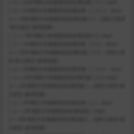
│ ├── 22中考听力专项测试综合测试卷二十二.mp3
│ ├── 中考听力专项测试综合测试卷（二十二）.docx
├── 18中考听力专项测试综合测试卷十八（含听力录音
+听力原文+参考答案）
│ ├── 18中考听力专项测试综合测试卷十八.mp3
│ ├── 中考听力专项测试综合测试卷（十八）.docx
├── 23中考听力专项测试综合测试卷二十三（含听力录
音+听力原文+参考答案）
│ ├── 中考听力专项测试综合测试卷（二十三）.docx
│ ├── 23中考听力专项测试综合测试卷二十三.mp3
├── 2中考听力专项测试综合测试卷二（含听力录音+听
力原文+参考答案）
│ ├── 中考听力专项测试综合测试卷（二）.docx
│ ├── 2中考听力专项测试综合测试卷二.mp3
├── 8中考听力专项测试综合测试卷八（含听力录音+听
力原文+参考答案）