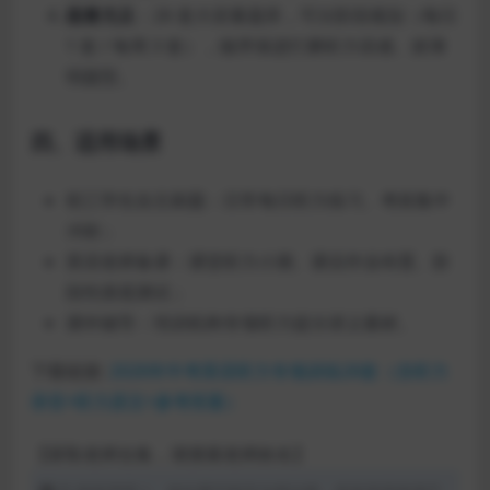
题量充足
：26 套大容量题库，可分阶段规划（每日
1 套 / 每周 3 套），循序渐进打磨听力语感、抓薄
弱题型。
四、适用场景
初三学生自主刷题：日常每日听力练习、考前集中
冲刺；
英语老师备课：课堂听力小测、课后作业布置、阶
段性摸底测试；
课外辅导：培训机构专项听力提分讲义素材。
下载链接:
2026年中考英语听力专项训练26套（含听力
录音+听力原文+参考答案）
【获取老师合集，请搜索老师姓名】