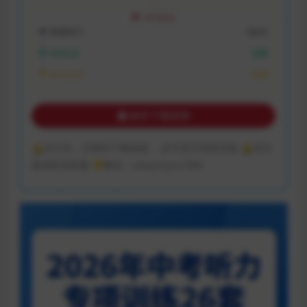
VIP折扣
普通用户:
9金币
VIP会员:
免费
永久会员:
免费
购买下载权限
🔔支付后，没看到下载链接 ，多半是没登陆导致 🔔有问
题请联系客服 💛微信：zaoyunjun1996