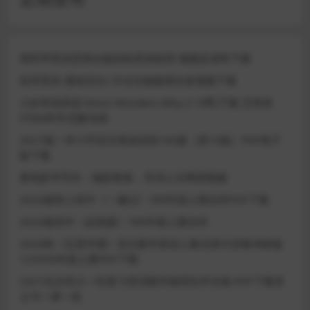
周邦琴英语思维全能训练营训练营-视频及资料下载
侃哥英语-通俗语法+方法论旗舰课全套视频下载
小好奇埃莉诺 Elinor Wonders Why (1-9季)下载-艾美奖
STEM科学启蒙动画
2027版一本小学语文阅读训练100篇（第14版）PDF电子
版下载
看电影学写作：编剧青春，导演人生网课视频
2026版秋上初中《一遍过》789年级上册全科PDF下载
2026版初中《必刷题》789年级上册全科
2026秋《五星学霸》语文数学英语人教北师大苏教译林版
123456年级上册PDF下载
2027步步高大一轮复习英语数学物理化学生物 PDF下载讲
义与一课一练