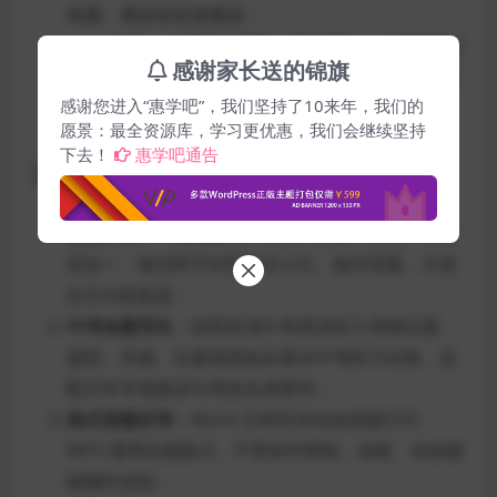
电脑、播放器直接播放；
文档：包含听力试题、听力原文、参考答案三
.docx
感谢家长送的锦旗
大板块，可直接打印做题。目录完整覆盖 1～26 全
感谢您进入“惠学吧”，我们坚持了10来年，我们的
套，无缺卷、缺音频情况。
愿景：最全资源库，学习更优惠，我们会继续坚持
下去！
惠学吧通告
三、资料核心优势
配套齐全，一站式练习
：音频、原题、原文、答案
四合一，做完即可对照原文订正、核对答案，方便
自主纠错复盘；
中考命题导向
：按照各地中考英语听力考纲出题，
题型、语速、出题场景贴合真实中考听力试卷，适
配日常专项集训与考前全真模考；
格式便捷好用
：Word 文档支持自由排版打印，
MP3 通用音频格式，不受软件限制，居家、在校都
能随时训练；