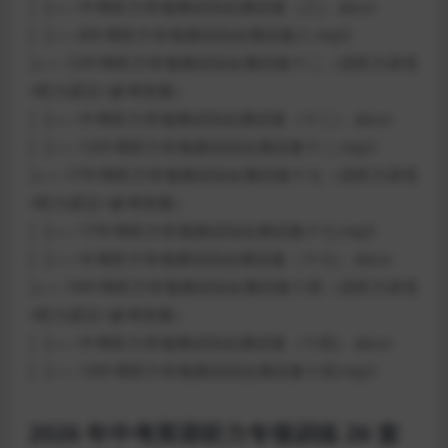
│ ├── 中考听力专项测试综合测试卷（八）.docx
│ ├── 8中考听力专项测试综合测试卷八.mp3
├── 12中考听力专项测试综合测试卷十二（含听力录音
+听力原文+参考答案）
│ ├── 中考听力专项测试综合测试卷（十二）.docx
│ ├── 12中考听力专项测试综合测试卷十二.mp3
├── 17中考听力专项测试综合测试卷十七（含听力录音
+听力原文+参考答案）
│ ├── 17中考听力专项测试综合测试卷十七.mp3
│ ├── 中考听力专项测试综合测试卷（十七）.docx
├── 14中考听力专项测试综合测试卷十四（含听力录音
+听力原文+参考答案）
│ ├── 中考听力专项测试综合测试卷（十四）.docx
│ ├── 14中考听力专项测试综合测试卷十四.mp3
2026 年中考英语听力专项训练 26 套