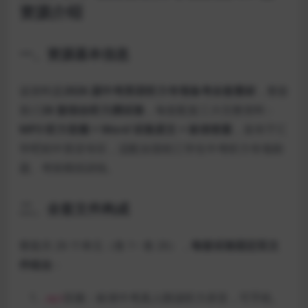
资源介绍
一、资源基本信息
该资料是
2026 届中考英语听力专项备考全套素材
，整套
装订
26 套综合听力测试卷
，每套配套三大完整资料：
MP3 听力音频 + Word 试卷原文 + 标准答案
，发布于汇
学吧初中英语专区，适配全国初三学生中考听力专项刷
题、考前模拟训练。
二、全套文件构成
整套共 26 个单元（卷 1~ 卷 26），
每套试卷固定双文
件组合
：
音频：标准中考真人朗读听力录音，可手机、
.mp3