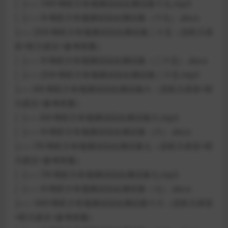
│ ├── 19中考听力专项测试综合测试卷十九.mp3
│ ├── 中考听力专项测试综合测试卷（十九）.docx
├── 25中考听力专项测试综合测试卷二十五（含听力录
音+听力原文+参考答案）
│ ├── 中考听力专项测试综合测试卷（二十五）.docx
│ ├── 25中考听力专项测试综合测试卷二十五.mp3
├── 6中考听力专项测试综合测试卷六（含听力录音+听
力原文+参考答案）
│ ├── 6中考听力专项测试综合测试卷六.mp3
│ ├── 中考听力专项测试综合测试卷（六）.docx
├── 7中考听力专项测试综合测试卷七（含听力录音+听
力原文+参考答案）
│ ├── 7中考听力专项测试综合测试卷七.mp3
│ ├── 中考听力专项测试综合测试卷（七）.docx
├── 16中考听力专项测试综合测试卷十六（含听力录音
+听力原文+参考答案）