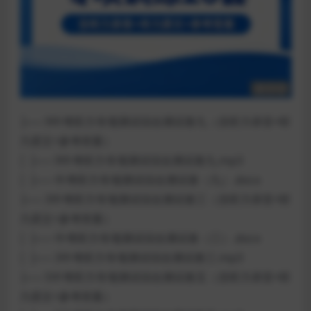
├── 9中考听力专项测试综合测试卷九（含听力录音+听
力原文+参考答案）
│ ├── 9中考听力专项测试综合测试卷九.mp3
│ ├── 中考听力专项测试综合测试卷（九）.docx
├── 3中考听力专项测试综合测试卷三（含听力录音+听
力原文+参考答案）
│ ├── 中考听力专项测试综合测试卷（三）.docx
│ ├── 3中考听力专项测试综合测试卷三.mp3
├── 5中考听力专项测试综合测试卷五（含听力录音+听
力原文+参考答案）