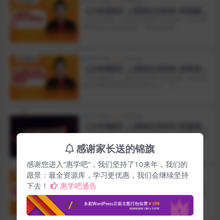
初中综合
小学综合
【少年得到】人类科幻200年-时间旅行
（怀沙精讲50部科幻经典巨著）
【少年得到】人类科幻200年-时间旅行（怀沙精
讲50部科幻经典巨著） 本内容由网...
初中综合
小学综合
【少年得到】人类科幻200年-异常世界
（怀沙精讲40部重磅获奖科幻经典作
【少年得到】人类科幻200年-异常世界（怀沙精
讲40部重磅获奖科幻经典作品） 【...
品）
初中综合
小学综合
【少年得到】人类科幻200年-机器觉醒
（怀沙精讲18部机器觉醒科幻巨作）
【少年得到】人类科幻200年-机器觉醒（怀沙精
讲18部机器觉醒科幻巨作） 在【少...
感谢家长送的锦旗
感谢您进入“惠学吧”，我们坚持了10来年，我们的
初中综合
早教启蒙
愿景：最全资源库，学习更优惠，我们会继续坚持
【少年得到】人类科幻200年-外星生命
下去！
惠学吧通告
（怀沙精讲18部外星人科幻巨作）
【少年得到】人类科幻200年-外星生命（怀沙精
讲18部外星人科幻巨作） 【少年启...