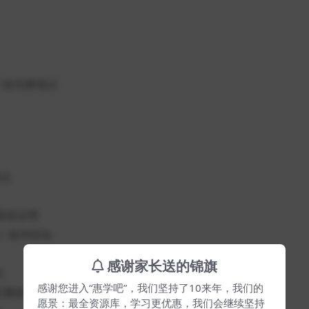
7 份完整笔记
难点
垂直证明
 / 条件转化
感谢家长送的锦旗
试
感谢您进入“惠学吧”，我们坚持了10来年，我们的
完整留存
愿景：最全资源库，学习更优惠，我们会继续坚持