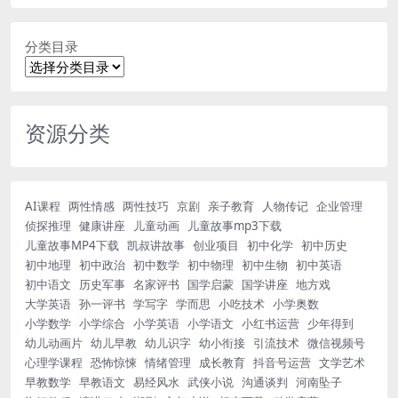
分类目录
资源分类
AI课程
两性情感
两性技巧
京剧
亲子教育
人物传记
企业管理
侦探推理
健康讲座
儿童动画
儿童故事mp3下载
儿童故事MP4下载
凯叔讲故事
创业项目
初中化学
初中历史
初中地理
初中政治
初中数学
初中物理
初中生物
初中英语
初中语文
历史军事
名家评书
国学启蒙
国学讲座
地方戏
大学英语
孙一评书
学写字
学而思
小吃技术
小学奥数
小学数学
小学综合
小学英语
小学语文
小红书运营
少年得到
幼儿动画片
幼儿早教
幼儿识字
幼小衔接
引流技术
微信视频号
心理学课程
恐怖惊悚
情绪管理
成长教育
抖音号运营
文学艺术
早教数学
早教语文
易经风水
武侠小说
沟通谈判
河南坠子