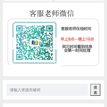
始讲故事啦！ 你知道老鼠先生把
夫看到了怪草莓的不易，决定帮助
女儿嫁给谁了吗？...
他。农夫不仅给怪草莓...
搜
索