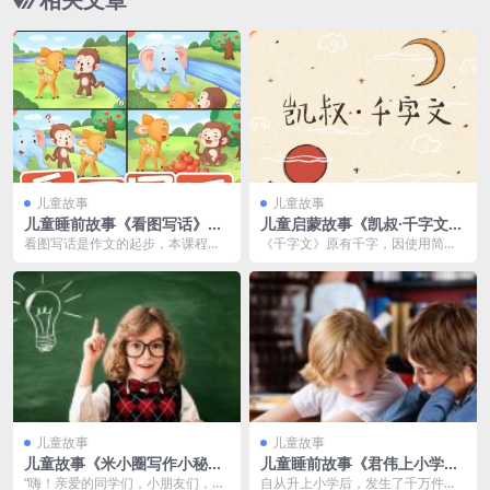
儿童故事
儿童故事
儿童睡前故事《看图写话》M
儿童启蒙故事《凯叔·千字文》
P3免费打包 12集 小梓姐姐故
MP3免费打包
看图写话是作文的起步，本课程用
《千字文》原有千字，因使用简化
事屋演播
简单易懂的方式厘清看图写话的脉
字缘故，现有994个字。全书共有2
络和步骤，帮助孩子攻...
50句，每四字一...
儿童故事
儿童故事
儿童故事《米小圈写作小秘
儿童睡前故事《君伟上小学》
笈》MP3免费打包下载
MP3免费打包下载 30集
“嗨！亲爱的同学们，小朋友们，我
自从升上小学后，发生了千万件大