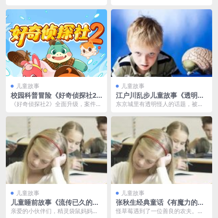
是你们的好朋友米小圈。有很多小
小不同的事，你都一一记下了吗？
朋友问我，米小圈，...
如果想回味小学的生活...
儿童故事
儿童故事
校园科普冒险《好奇侦探社2·
江户川乱步儿童故事《透明怪
冰川怪客篇》MP3免费打包
人》MP3免费打包 37集 少年
《好奇侦探社2》全面升级，案件更
东京城里有透明怪人的话题，被新
侦探系列
复杂，剧情更精彩，知识更硬核！
闻媒体炒得沸沸扬扬。不久岛田君
一股冰冷势力...
的珍珠宝塔被人盗走，...
儿童故事
儿童故事
儿童睡前故事《流传已久的民
张秋生经典童话《有魔力的怪
间故事》MP3免费打包 15集
草莓》MP3免费打包 7集
亲爱的小伙伴们，精灵袋鼠妈妈开
怪草莓遇到了一位善良的农夫。农