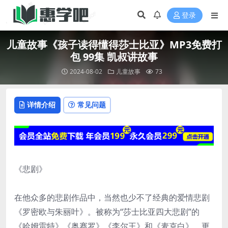
登录
儿童故事《孩子读得懂得莎士比亚》MP3免费打
包 99集 凯叔讲故事
2024-08-02
儿童故事
73
详情介绍
常见问题
《悲剧》
在他众多的悲剧作品中，当然也少不了经典的爱情悲剧
《罗密欧与朱丽叶》。被称为“莎士比亚四大悲剧”的
《哈姆雷特》《奥赛罗》《李尔王》和《麦克白》，更