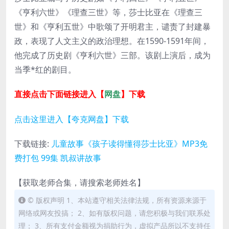
《亨利六世》《理查三世》等，莎士比亚在《理查三
世》和《亨利五世》中歌颂了开明君主，谴责了封建暴
政，表现了人文主义的政治理想。在1590-1591年间，
他完成了历史剧《亨利六世》三部。该剧上演后，成为
当季*红的剧目。
直接点击下面链接进入【
网盘
】下载
点击这里进入【夸克网盘】下载
下载链接:
儿童故事《孩子读得懂得莎士比亚》MP3免
费打包 99集 凯叔讲故事
【获取老师合集，请搜索老师姓名】
© 版权声明 1、本站遵守相关法律法规，所有资源来源于
网络或网友投搞； 2、如有版权问题，请您积极与我们联系处
理； 3、所有支付金额视为捐助行为，虚拟产品所以不支持任