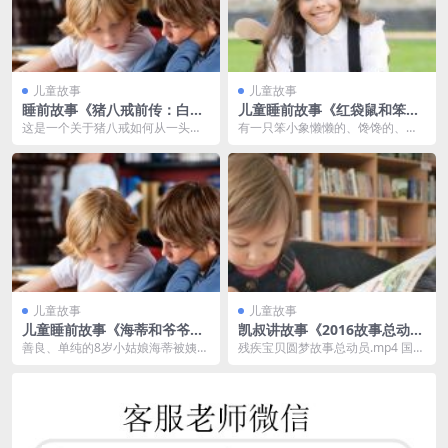
儿童故事
儿童故事
睡前故事《猪八戒前传：白吃
儿童睡前故事《红袋鼠和笨小
历险记》MP3免费打包 保林叔
象》MP3免费下载
这是一个关于猪八戒如何从一头普
有一只笨小象懒懒的、馋馋的、脏
叔 264集
通的小猪（白吃）经历磨难、认识
脏的，没事还总爱哭，老让红袋鼠
自我，最终成长为天蓬...
他们来照顾，忽然有一...
儿童故事
儿童故事
儿童睡前故事《海蒂和爷爷》
凯叔讲故事《2016故事总动
MP3免费打包 28集
员》视频MP4免费网盘
善良、单纯的8岁小姑娘海蒂被姨妈
残疾宝贝圆梦故事总动员.mp4 国安
送到山上，跟性情古怪的爷爷住在
小球员高能开挂，反串表演玩转故
一起。很快，她就爱...
事总动员.mp...