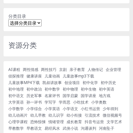
分类目录
资源分类
AI课程
两性情感
两性技巧
京剧
亲子教育
人物传记
企业管理
侦探推理
健康讲座
儿童动画
儿童故事mp3下载
儿童故事MP4下载
凯叔讲故事
创业项目
初中化学
初中历史
初中地理
初中政治
初中数学
初中物理
初中生物
初中英语
初中语文
历史军事
名家评书
国学启蒙
国学讲座
地方戏
大学英语
孙一评书
学写字
学而思
小吃技术
小学奥数
小学数学
小学综合
小学英语
小学语文
小红书运营
少年得到
幼儿动画片
幼儿早教
幼儿识字
幼小衔接
引流技术
微信视频号
心理学课程
恐怖惊悚
情绪管理
成长教育
抖音号运营
文学艺术
早教数学
早教语文
易经风水
武侠小说
沟通谈判
河南坠子