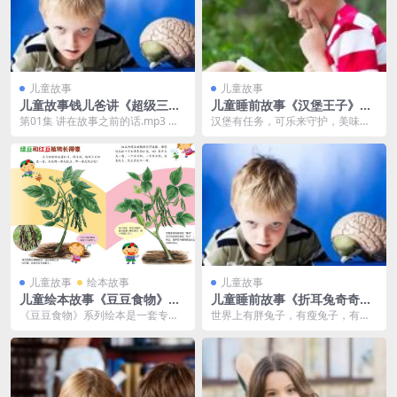
儿童故事
儿童故事
儿童故事钱儿爸讲《超级三十
儿童睡前故事《汉堡王子》M
六计》MP3免费打包
P3免费打包 34集
第01集 讲在故事之前的话.mp3 第0
汉堡有任务，可乐来守护，美味又
2集 瞒天过海 唐太宗东征高丽.mp3
营养。 1.汉堡王子 _ 第1口 汉堡国
...
王有贵...
儿童故事
绘本故事
儿童故事
儿童绘本故事《豆豆食物》PP
儿童睡前故事《折耳兔奇奇》
T免费
MP3免费网盘 12集 凯叔讲故
《豆豆食物》系列绘本是一套专为
世界上有胖兔子，有瘦兔子，有高
事出品
儿童设计的健康科普绘本，旨在通
个兔子，有矮个兔子，有聪明兔
过有趣的故事和生动的...
子，有笨兔子，有小母兔...