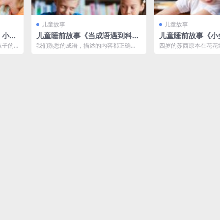
儿童故事
儿童故事
》小孩
儿童睡前故事《当成语遇到科
儿童睡前故事《小
下载
学》MP3免费打包 凯叔出品
安娜》MP3免费打
孩子的
我们熟悉的成语，描述的内容都正确
四岁的苏西原本在花花
 宝宝
吗？当科学家看到成语，会发现哪些好
生活，只是，她的家庭
玩的科学知识？...
故，她便被父母...