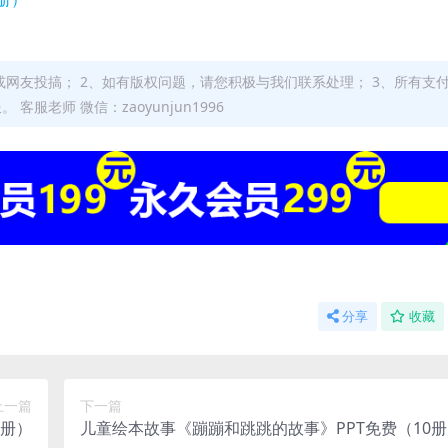
或网友投搞； 2、如有版权问题，请您积极与我们联系处理； 3、所有支
老师 微信：zaoyunjun1996
分享
收藏
上一篇
下一篇
0册）
儿童绘本故事《蹦蹦和跳跳的故事》PPT免费（10