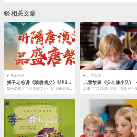
相关文章
儿童故事
儿童故事
狮子老爸讲《隋唐演义》MP3免
儿童故事《安全帅小队》
费打包 1896集
帅小队之逆光战士》MP3
狮子老爸讲《隋唐演义》生动演绎隋唐
故事中宝拉和肚大嘟，将化身为
载 凯叔讲故事
兴衰，领略一百七十多年的兴衰争战，
护者，给孩子带来100个童真有
包罗人名物名...
故事，教...