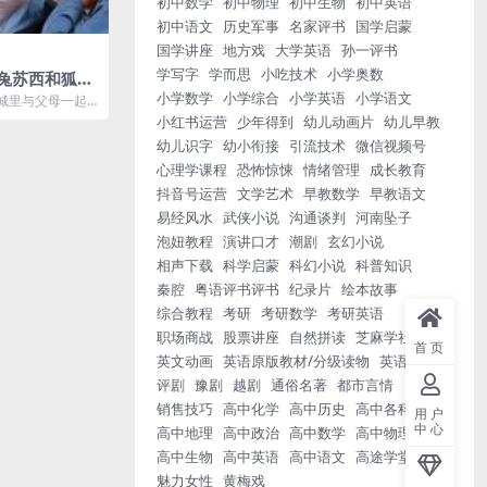
初中数学
初中物理
初中生物
初中英语
初中语文
历史军事
名家评书
国学启蒙
国学讲座
地方戏
大学英语
孙一评书
学写字
学而思
小吃技术
小学奥数
兔苏西和狐狸
包 21集
小学数学
小学综合
小学英语
小学语文
城里与父母一起
发生了一些变
小红书运营
少年得到
幼儿动画片
幼儿早教
幼儿识字
幼小衔接
引流技术
微信视频号
心理学课程
恐怖惊悚
情绪管理
成长教育
抖音号运营
文学艺术
早教数学
早教语文
易经风水
武侠小说
沟通谈判
河南坠子
泡妞教程
演讲口才
潮剧
玄幻小说
相声下载
科学启蒙
科幻小说
科普知识
秦腔
粤语评书评书
纪录片
绘本故事
综合教程
考研
考研数学
考研英语
职场商战
股票讲座
自然拼读
芝麻学社
首页
英文动画
英语原版教材/分级读物
英语小说
评剧
豫剧
越剧
通俗名著
都市言情
销售技巧
高中化学
高中历史
高中各科汇总
用户
中心
高中地理
高中政治
高中数学
高中物理
高中生物
高中英语
高中语文
高途学堂
魅力女性
黄梅戏