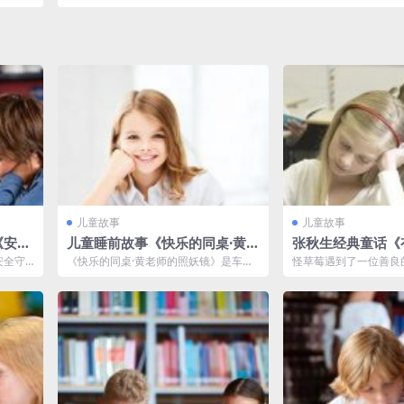
儿童故事
儿童故事
《安全
儿童睡前故事《快乐的同桌·黄老
张秋生经典童话《
打包下
师的照妖镜》MP3免费打包
莓》MP3免费打包
安全守
《快乐的同桌·黄老师的照妖镜》是车培
怪草莓遇到了一位善良
趣的安全
晶创作的儿童文学作品，围绕丽水小学5
到了怪草莓的不易，决
年1班五...
不仅给怪草莓...