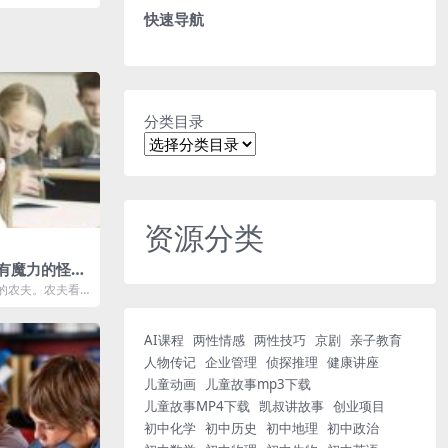
快速导航
分类目录
资源分类
有魔力的怪草
 7集
的农夫。农夫看
定帮助他。农夫
AI课程
两性情感
两性技巧
京剧
亲子教育
人物传记
企业管理
侦探推理
健康讲座
儿童动画
儿童故事mp3下载
儿童故事MP4下载
凯叔讲故事
创业项目
初中化学
初中历史
初中地理
初中政治