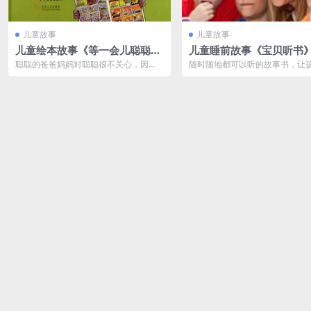
儿童故事
儿童故事
儿童绘本故事《等一会儿聪聪》
儿童睡前故事《宝贝听书
PPT免费
故事200篇MP3免费打包
聪聪的爸爸妈妈对聪聪很不关心，因
随时随地都可以听的故事书，让
为，聪聪想让他的爸爸陪他玩一会儿，
想象力在声音的魅力中插上翅膀！
可是他的爸爸根...
都特别喜欢...