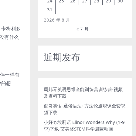
24
25
26
27
28
29
30
31
2026 年 8 月
，卡梅利多
« 7 月
没有什么
近期发布
伙伴一样有
妙的想
周邦琴英语思维全能训练营训练营-视频
及资料下载
侃哥英语-通俗语法+方法论旗舰课全套视
频下载
小好奇埃莉诺 Elinor Wonders Why (1-9
季)下载-艾美奖STEM科学启蒙动画