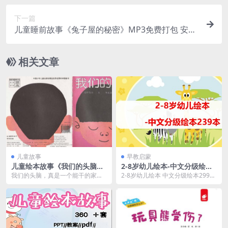
下一篇
儿童睡前故事《兔子屋的秘密》MP3免费打包 安房
直子作品 8集
相关文章
儿童故事
早教启蒙
儿童绘本故事《我们的头脑》
2-8岁幼儿绘本-中文分级绘本2
PPT免费
39本
我们的头脑，真是一个能干的家伙
2-8岁幼儿绘本 中文分级绘本299本
呢？无论我们开心还是不开心，无
绘本的世界，如同五彩斑斓的梦
论我们在游乐园还是在...
境，吸引着孩...