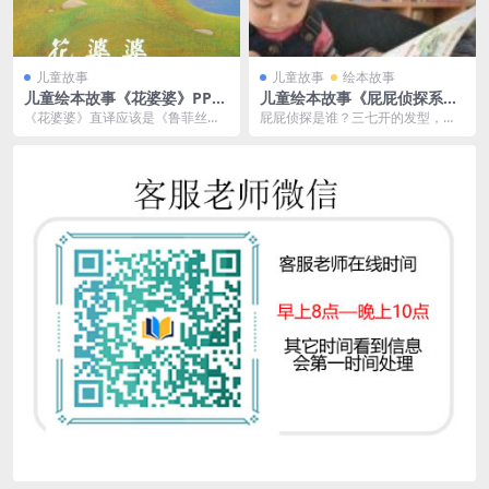
儿童故事
儿童故事
绘本故事
儿童绘本故事《花婆婆》PPT
儿童绘本故事《屁屁侦探系
免费
列》PDF免费 6册
《花婆婆》直译应该是《鲁菲丝小
屁屁侦探是谁？三七开的发型，犀
姐》，讲述了一个倒叙的故事——
利的眼神，敏捷的身手，总能在细
当鲁菲丝小姐成了一位...
微之处闻到可疑的味道...