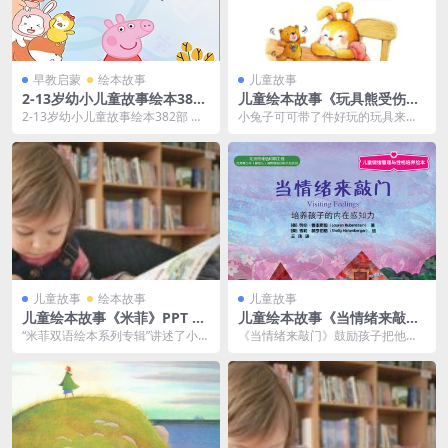
早教启蒙
绘本故事
儿童故事
2-13岁幼小儿童故事绘本382
儿童绘本故事《玩具熊受伤
部
了》PPT免费
2-13岁幼小儿童故事绘本382部 本
小兔子可可带了件好玩的玩具来幼
资源文件包含382本故事绘本，已
儿园，小猪哈哈看到了，一下子就
经按各方面...
抢走了。害怕的可可不...
儿童故事
绘本故事
儿童故事
儿童绘本故事《米菲》PPT 中
儿童绘本故事《当情绪来敲
英文双语绘本8册
门》PPT免费
“米菲双语绘本系列专辑”讲述了小兔
《当情绪来敲门》鼓励孩子把他们
米菲的日常生活故事，以及她的朋
的感受当作来访的客人，欢迎他们
友鲍里斯的有趣故...
进来，好好认识他们，...