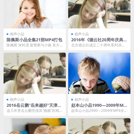
相声小品
相声小品
陈佩斯小品全集21部MP4打包
2016年《德云社20周年庆典》
相声高清MP4完整版
陈佩斯 朱时茂 新警察与小偷 东方
北京德云社成立二十周年系列演出
卫视春晚.mp4 陈佩斯,朱时茂《羊
开幕式在北京展览馆举办。开幕式
肉串》.m...
当晚大牌云集，郭德纲...
相声小品
相声小品
2016岳云鹏“岳来越好”天津专
赵本山小品1990—2009年MP
场MP4高清视频
4全集打包
这几年里岳云鹏凭借其“贱贱”的相声
赵本山小品2990—2009年MP4全
表演风格，使得自己成为相声界赤
集打包下载包含下面19和经典小
手可热的一个活宝...
品： 0...