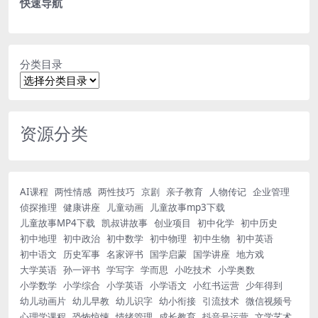
快速导航
分类目录
资源分类
AI课程
两性情感
两性技巧
京剧
亲子教育
人物传记
企业管理
侦探推理
健康讲座
儿童动画
儿童故事mp3下载
儿童故事MP4下载
凯叔讲故事
创业项目
初中化学
初中历史
初中地理
初中政治
初中数学
初中物理
初中生物
初中英语
初中语文
历史军事
名家评书
国学启蒙
国学讲座
地方戏
大学英语
孙一评书
学写字
学而思
小吃技术
小学奥数
小学数学
小学综合
小学英语
小学语文
小红书运营
少年得到
幼儿动画片
幼儿早教
幼儿识字
幼小衔接
引流技术
微信视频号
心理学课程
恐怖惊悚
情绪管理
成长教育
抖音号运营
文学艺术