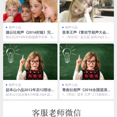
相声小品
相声小品
德云社相声《2014封箱》完整
苗阜王声《青丝节相声大会》
版高清MP4免费
MP3免费打包
德云社2014年封箱盛典节目单 01
1.《夸住宅》赵云磊 寇琪.mp3 2.
开场小唱-德云社全体 02绕口令-...
《夸搭档》王谦祥 李增瑞.mp3 3.
《...
相声小品
相声小品
赵本山小品2012年后12部全集
青曲社相声《2016全国巡演
MP4打包
》《2021全国巡演 》合集MP
赵本山小品合集4小时版.mp4 赵本
1.《哭论》苗阜 王声 2.15易俗社元
3免费打包
山 宋丹丹小品《老板》超清.mp4
宵节开箱.mp3 1.《讲四书》苗阜 ...
赵本山小...