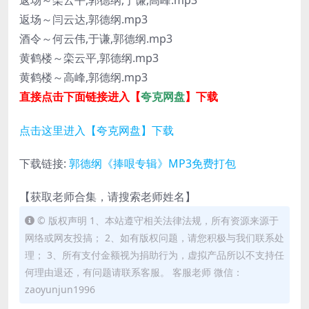
返场～栾云平,郭德纲,于谦,高峰.mp3
返场～闫云达,郭德纲.mp3
酒令～何云伟,于谦,郭德纲.mp3
黄鹤楼～栾云平,郭德纲.mp3
黄鹤楼～高峰,郭德纲.mp3
直接点击下面链接进入【
夸克网盘
】下载
点击这里进入【夸克网盘】下载
下载链接:
郭德纲《捧哏专辑》MP3免费打包
【获取老师合集，请搜索老师姓名】
© 版权声明 1、本站遵守相关法律法规，所有资源来源于
网络或网友投搞； 2、如有版权问题，请您积极与我们联系处
理； 3、所有支付金额视为捐助行为，虚拟产品所以不支持任
何理由退还，有问题请联系客服。 客服老师 微信：
zaoyunjun1996