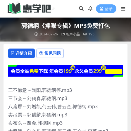
登录
郭德纲《捧哏专辑》MP3免费打包
2024-07-26
相声小品
195
详情介绍
常见问题
三不愿意～陶阳,郭德纲等.mp3
三节会～刘鹤春,郭德纲.mp3
八扇屏～刘增凯,何云伟,曹云金,郭德纲.mp3
卖吊票～郭麒麟,郭德纲.mp3
卖布头～谢金,郭德纲.mp3