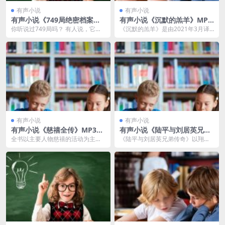
有声小说
有声小说
有声小说《749局绝密档案》
有声小说《沉默的羔羊》MP3
MP3免费打包 382集完结
打包 经典悬疑恐怖小说58集完
你听说过749局吗？ 有人说，它是
《沉默的羔羊》是由2021年3月译
结
一个研究超自然现象的神秘组织。
林出版社出版的图书，作者是[美]
还有人认为，7...
托马斯·哈里...
有声小说
有声小说
有声小说《慈禧全传》MP3免
有声小说《陆平与刘居英兄弟
费打包 高阳历史小说 杨晨、
传奇》MP3免费打包 林鹤播音
全书以主要人物慈禧的活动为主
《陆平与刘居英兄弟传奇》以翔实
曲敬国演播 411集完结
11集全
线，从咸丰皇帝驾崩热河，写到慈
的材料，生动的笔触，记述了陆平
禧去世，溥仪继位，前后...
与刘居英兄弟俩三闯生...