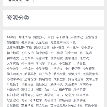
资源分类
AI课程
两性情感
两性技巧
京剧
亲子教育
人物传记
企业管理
侦探推理
健康讲座
儿童动画
儿童故事mp3下载
儿童故事MP4下载
凯叔讲故事
创业项目
初中化学
初中历史
初中地理
初中政治
初中数学
初中物理
初中生物
初中英语
初中语文
历史军事
名家评书
国学启蒙
国学讲座
地方戏
大学英语
孙一评书
学写字
学而思
小吃技术
小学奥数
小学数学
小学综合
小学英语
小学语文
小红书运营
少年得到
幼儿动画片
幼儿早教
幼儿识字
幼小衔接
引流技术
微信视频号
心理学课程
恐怖惊悚
情绪管理
成长教育
抖音号运营
文学艺术
早教数学
早教语文
易经风水
武侠小说
沟通谈判
河南坠子
泡妞教程
演讲口才
潮剧
玄幻小说
相声下载
科学启蒙
科幻小说
科普知识
秦腔
粤语评书评书
纪录片
绘本故事
综合教程
考研
考研数学
考研英语
职场商战
股票讲座
自然拼读
芝麻学社
英文动画
英语原版教材/分级读物
英语小说