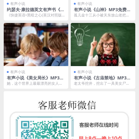
有声小说
有声小说
约瑟夫·康拉德英文有声书《黑
有声小说《山神》MP3免费网
暗之心》MP3免费打包 6集
盘 天下霸唱改编电影原著小说
《快捷英语•黑暗之心(英汉对照版)
孤儿金十三从小被关东放山老把头
114集
(第8级)》是针对英语为外语的学生
金不换收养，学得一身采参、辨参
而出版的世界...
的本领。他跟随义父上...
有声小说
有声小说
有声小说《美女局长》MP3免
有声小说《古庙禁地》MP3免
费打包 150集全 鱼皮豆播讲
费打包 艾宝良播音 120回全
她，这个世界上最最漂亮的女人，
老太爷挖井，挖出了一具美女尸
带着一身的纯朴，本来想纯净的生
体，从此后我的家族鸡飞狗跳。村
活，可是那个晚上，她...
子里的“能人”告诉我家...